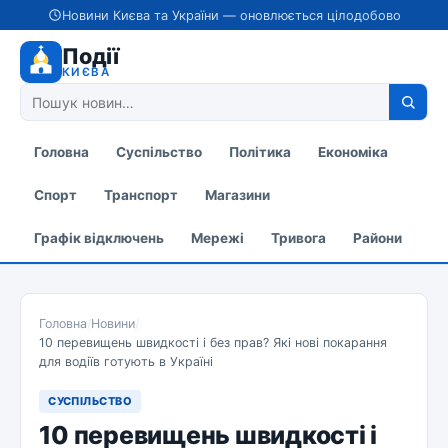
Новини Києва та України — оновлюється цілодобово
Події
КИЄВА
Головна
Суспільство
Політика
Економіка
Спорт
Транспорт
Магазини
Графік відключень
Мережі
Тривога
Райони
Головна
/
Новини
/
10 перевищень швидкості і без прав? Які нові покарання
для водіїв готують в Україні
СУСПІЛЬСТВО
10 перевищень швидкості і