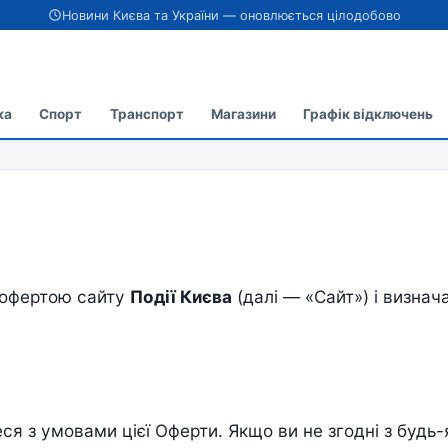
Новини Києва та України — оновлюється цілодобово
ка
Спорт
Транспорт
Магазини
Графік відключень
 офертою сайту
Події Києва
(далі — «Сайт») і визна
 з умовами цієї Оферти. Якщо ви не згодні з будь-я