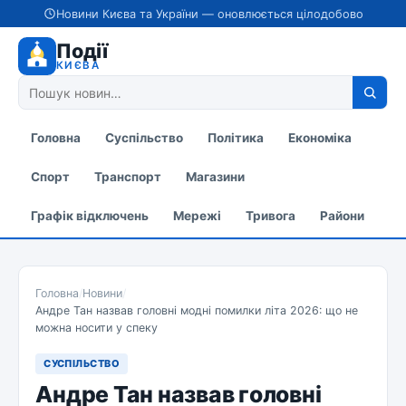
Новини Києва та України — оновлюється цілодобово
Події
КИЄВА
Головна
Суспільство
Політика
Економіка
Спорт
Транспорт
Магазини
Графік відключень
Мережі
Тривога
Райони
Головна
/
Новини
/
Андре Тан назвав головні модні помилки літа 2026: що не
можна носити у спеку
СУСПІЛЬСТВО
Андре Тан назвав головні