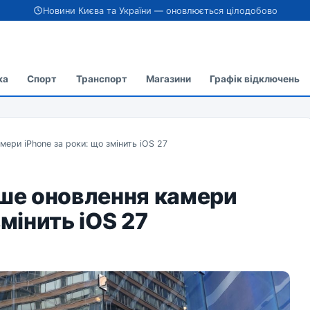
Новини Києва та України — оновлюється цілодобово
ка
Спорт
Транспорт
Магазини
Графік відключень
мери iPhone за роки: що змінить iOS 27
ьше оновлення камери
змінить iOS 27