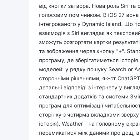
від кнопки затвора. Нова роль Siri та
голосовим помічником. В iOS 27 вона
інтегрованого у Dynamic Island. Що 
взаємодія з Siri виглядає як текстови
зможуть розгортати картки результат
та зображення через кнопку "+". Stan
програму, де зберігатиметься історія 
моделей: у рядку пошуку Search or A
сторонніми рішеннями, як-от ChatGPT
детальні відповіді з інтернету у вигл
стандартних додатків та системи Змі
програм для оптимізації читабельност
сторінку з чотирма вкладками зверху 
історія). Weather - на головному екра
перемикатися між даними про дощ, віт