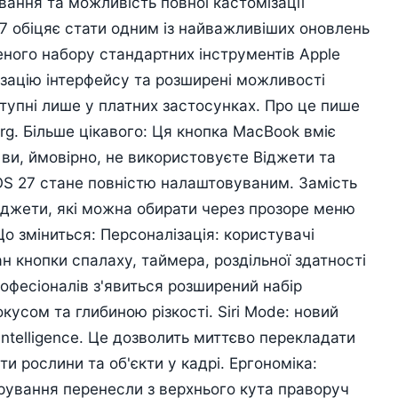
вання та можливість повної кастомізації
7 обіцяє стати одним із найважливіших оновлень
еного набору стандартних інструментів Apple
зацію інтерфейсу та розширені можливості
ступні лише у платних застосунках. Про це пише
rg. Більше цікавого: Ця кнопка MacBook вміє
і ви, ймовірно, не використовуєте Віджети та
 iOS 27 стане повністю налаштовуваним. Замість
віджети, які можна обирати через прозоре меню
о зміниться: Персоналізація: користувачі
 кнопки спалаху, таймера, роздільної здатності
офесіоналів з'явиться розширений набір
кусом та глибиною різкості. Siri Mode: новий
Intelligence. Це дозволить миттєво перекладати
ти рослини та об'єкти у кадрі. Ергономіка:
ерування перенесли з верхнього кута праворуч