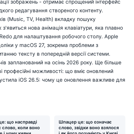
рації зображень - отримає спрощений інтерфейс
идкого редагування створеного контенту.
ів (Music, TV, Health) вкладку пошуку
 з'явиться нова анімація клавіатури, яка плавно
o/Redo для налаштування робочого столу. Apple
доліки у macOS 27, зокрема проблеми з
итанню тексту в попередній версії системи.
чів запланований на осінь 2026 року. Ще більше
ві професійні можливості: що вміє оновлений
устила iOS 26.5: чому це оновлення важливе для
це: що насправді
Шпацер це: що означає
 слово, коли воно
слово, звідки воно взялося
е і чому кияни
і як його розуміють у Києві