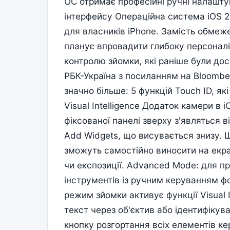
ОС отримає професійні ручні налашту
інтерфейсу Операційна система iOS 2
для власників iPhone. Замість обмеж
планує впровадити глибоку персоналі
контролю зйомки, які раніше були до
РБК-Україна з посиланням на Bloombe
значно більше: 5 функцій Touch ID, як
Visual Intelligence Додаток камери в
фіксованої панелі зверху з'являться 
Add Widgets, що висувається знизу. Щ
зможуть самостійно виносити на екран
чи експозиції. Advanced Mode: для пр
інструментів із ручним керуванням фо
режим зйомки активує функції Visual 
текст через об'єктив або ідентифікува
кнопку розгортання всіх елементів к