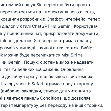
 системний пошук Siri перестає бути просто
 перетворюється на інтелектуального агента,
покращили розробники: Chatbot-інтерфейс: тепер
й діалог у стилі ChatGPT чи Gemini. Користувачі
ів у повноцінний чат, прикріплювати документи
dalone-додаток: Siri вперше отримає власну
розмов у вигляді зручної сітки карток. Вибір
sk можна буде перемикатися між Siri та
 чи Gemini. Пошук: система зможе надавати
яді тез та великих зображень. Оновлення
ни дизайну торкнуться більшості системних
і та зручності: Safari отримає нову стартову
(вибране, закладки, список для читання та
ні з'явиться панель Conditions, що дозволяє
ер і температуру без переходу на інші сторінки.