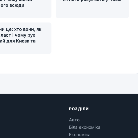
його всюди
и це: хто вони, як
ласт і чому рух
ий для Києва та
и
РОЗДІЛИ
Авто
Біла економіка
Економіка