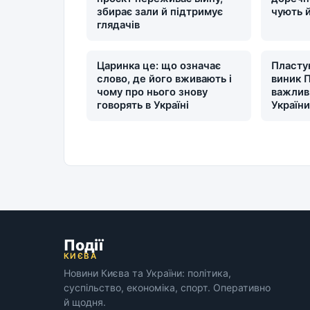
збирає зали й підтримує
чують 
глядачів
Царинка це: що означає
Пластун
слово, де його вживають і
виник П
чому про нього знову
важлив
говорять в Україні
Україн
Події
КИЄВА
Новини Києва та України: політика,
суспільство, економіка, спорт. Оперативно
й щодня.