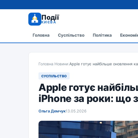
Події
КИЄВА
Головна
Суспільство
Політика
Економі
Головна
/
Новини
/
Apple готує найбільше оновлення ка
СУСПІЛЬСТВО
Apple готує найбіл
iPhone за роки: що 
Ольга Демчук
13.05.2026