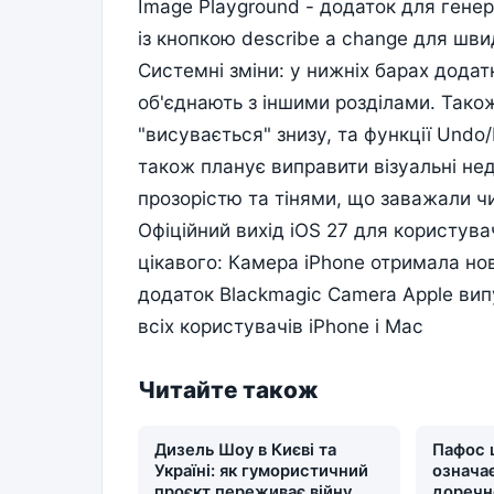
Image Playground - додаток для гене
із кнопкою describe a change для шв
Системні зміни: у нижніх барах додатк
об'єднають з іншими розділами. Також
"висувається" знизу, та функції Und
також планує виправити візуальні не
прозорістю та тінями, що заважали ч
Офіційний вихід iOS 27 для користува
цікавого: Камера iPhone отримала но
додаток Blackmagic Camera Apple вип
всіх користувачів iPhone і Mac
Читайте також
Дизель Шоу в Києві та
Пафос 
Україні: як гумористичний
означає
проєкт переживає війну,
доречн