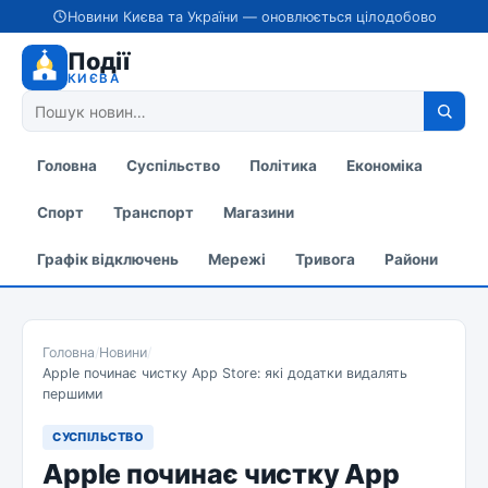
Новини Києва та України — оновлюється цілодобово
Події
КИЄВА
Головна
Суспільство
Політика
Економіка
Спорт
Транспорт
Магазини
Графік відключень
Мережі
Тривога
Райони
Головна
/
Новини
/
Apple починає чистку App Store: які додатки видалять
першими
СУСПІЛЬСТВО
Apple починає чистку App