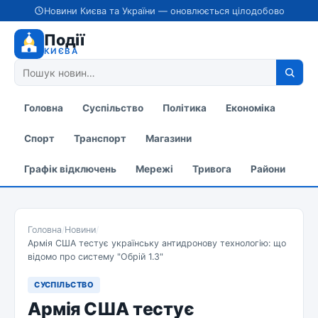
Новини Києва та України — оновлюється цілодобово
Події
КИЄВА
Головна
Суспільство
Політика
Економіка
Спорт
Транспорт
Магазини
Графік відключень
Мережі
Тривога
Райони
Головна
/
Новини
/
Армія США тестує українську антидронову технологію: що
відомо про систему "Обрій 1.3"
СУСПІЛЬСТВО
Армія США тестує