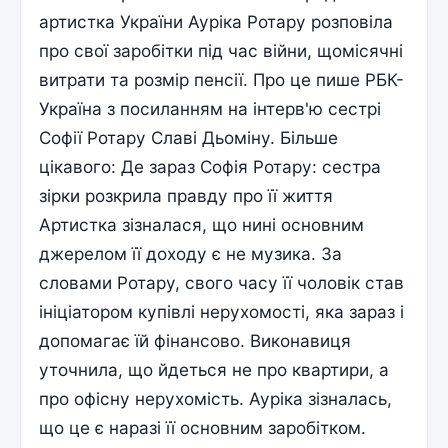
артистка України Ауріка Ротару розповіла
про свої заробітки під час війни, щомісячні
витрати та розмір пенсії. Про це пише РБК-
Україна з посиланням на інтерв'ю сестрі
Софії Ротару Славі Дьоміну. Більше
цікавого: Де зараз Софія Ротару: сестра
зірки розкрила правду про її життя
Артистка зізналася, що нині основним
джерелом її доходу є не музика. За
словами Ротару, свого часу її чоловік став
ініціатором купівлі нерухомості, яка зараз і
допомагає їй фінансово. Виконавиця
уточнила, що йдеться не про квартири, а
про офісну нерухомість. Ауріка зізналась,
що це є наразі її основним заробітком.