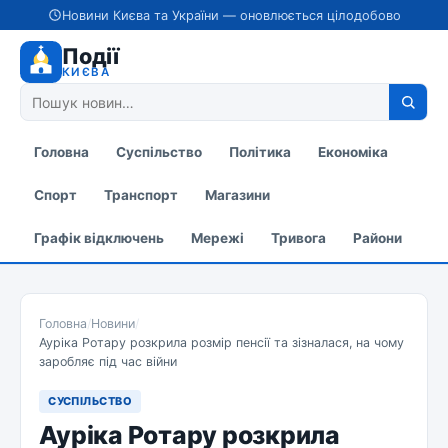
Новини Києва та України — оновлюється цілодобово
Події
КИЄВА
Головна
Суспільство
Політика
Економіка
Спорт
Транспорт
Магазини
Графік відключень
Мережі
Тривога
Райони
Головна
/
Новини
/
Ауріка Ротару розкрила розмір пенсії та зізналася, на чому
заробляє під час війни
СУСПІЛЬСТВО
Ауріка Ротару розкрила