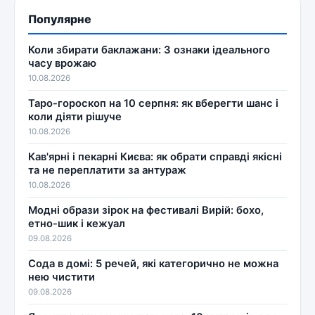
Популярне
Коли збирати баклажани: 3 ознаки ідеального
часу врожаю
10.08.2026
Таро-гороскоп на 10 серпня: як вберегти шанс і
коли діяти рішуче
10.08.2026
Кав'ярні і пекарні Києва: як обрати справді якісні
та не переплатити за антураж
10.08.2026
Модні образи зірок на фестивалі Вирій: бохо,
етно-шик і кежуал
09.08.2026
Сода в домі: 5 речей, які категорично не можна
нею чистити
09.08.2026