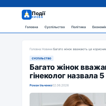
Події
КИЄВА
Головна
Суспільство
Політика
Економі
Головна
/
Новини
/
Багато жінок вважають це корисним:
СУСПІЛЬСТВО
Багато жінок вважа
гінеколог назвала 5 
Роман Ільченко
02.06.2026