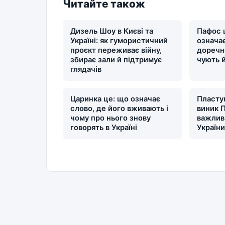
Читайте також
Дизель Шоу в Києві та
Пафос 
Україні: як гумористичний
означає
проєкт переживає війну,
доречн
збирає зали й підтримує
чують 
глядачів
Царинка це: що означає
Пластун
слово, де його вживають і
виник П
чому про нього знову
важлив
говорять в Україні
Україн