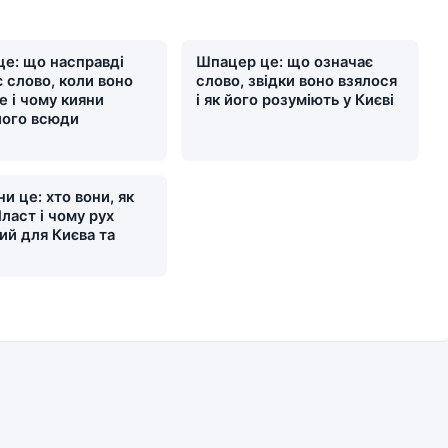
це: що насправді
Шпацер це: що означає
 слово, коли воно
слово, звідки воно взялося
е і чому кияни
і як його розуміють у Києві
його всюди
и це: хто вони, як
ласт і чому рух
ий для Києва та
и