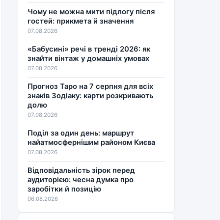
Чому не можна мити підлогу після
гостей: прикмета й значення
07.08.2026
«Бабусині» речі в тренді 2026: як
знайти вінтаж у домашніх умовах
07.08.2026
Прогноз Таро на 7 серпня для всіх
знаків Зодіаку: карти розкривають
долю
07.08.2026
Поділ за один день: маршрут
найатмосфернішим районом Києва
07.08.2026
Відповідальність зірок перед
аудиторією: чесна думка про
заробітки й позицію
06.08.2026