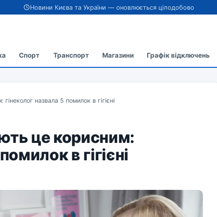
Новини Києва та України — оновлюється цілодобово
ка
Спорт
Транспорт
Магазини
Графік відключень
 гінеколог назвала 5 помилок в гігієні
ють це корисним:
помилок в гігієні