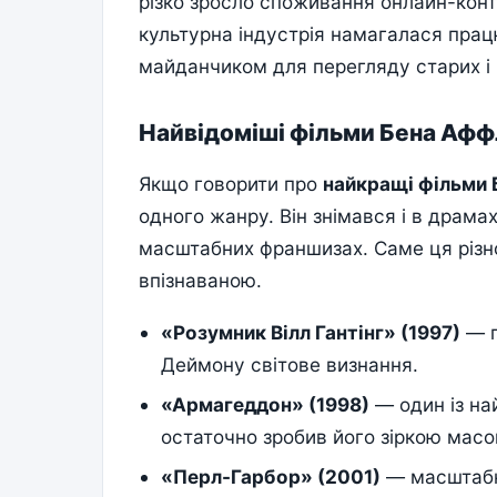
різко зросло споживання онлайн-контен
культурна індустрія намагалася пра
майданчиком для перегляду старих і н
Найвідоміші фільми Бена Афф
Якщо говорити про
найкращі фільми
одного жанру. Він знімався і в драмах,
масштабних франшизах. Саме ця різно
впізнаваною.
«Розумник Вілл Гантінг» (1997)
— п
Деймону світове визнання.
«Армагеддон» (1998)
— один із на
остаточно зробив його зіркою масов
«Перл-Гарбор» (2001)
— масштабна