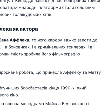
ту. У Києві, де навіть під час повітряних тривог
цювати, міжнародні платформи стали головним
ових голлівудських хітів.
лека як актора
 Бена Аффлека
, то його кар’єру важко звести до
 і в бойовиках, і в кримінальних трилерах, і в
манітність зробила його фільмографію
роривна робота, що принесла Аффлеку та Метту
йгучніших блокбастерів кінця 1990-х, який
ого кіно.
 воєнна мелодрама Майкла Бея, яка хоч і