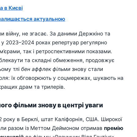
а в Києві
залишається актуальною
при війну, не згасає. За даними Держкіно та
в, у 2023–2024 роках репертуар регулярно
’єрами, так і ретроспективними показами.
 блекаути та складні обмеження, продовжує
ьому тлі
бен аффлек фільми
знову стали
оля: їх обговорюють у соцмережах, шукають на
йкращих драм та трилерів.
ого фільми знову в центрі уваги
 року в Берклі, штат Каліфорнія, США. Широкої
 коли разом із Меттом Деймоном отримав
премію
 сценарій
до фільму «Розумник Вілл Гантінг».