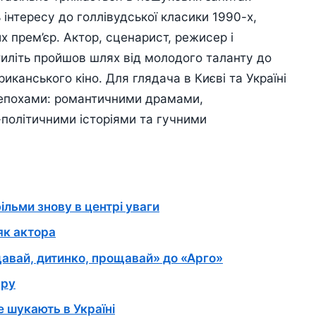
 інтересу до голлівудської класики 1990-х,
х прем’єр. Актор, сценарист, режисер і
иліть пройшов шлях від молодого таланту до
иканського кіно. Для глядача в Києві та Україні
ма епохами: романтичними драмами,
політичними історіями та гучними
ільми знову в центрі уваги
як актора
авай, дитинко, прощавай» до «Арго»
єру
 шукають в Україні