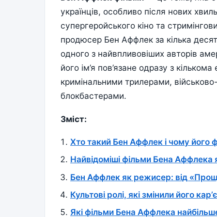
українців, особливо після нових хвиль
супергеройського кіно та стримінгови
продюсер Бен Аффлек за кілька десят
одного з найвпливовіших авторів амер
його ім’я пов’язане одразу з кілько
кримінальними трилерами, військово-
блокбастерами.
Зміст:
Хто такий Бен Аффлек і чому його ф
Найвідоміші фільми Бена Аффлека 
Бен Аффлек як режисер: від «Прощ
Культові ролі, які змінили його кар’
Які фільми Бена Аффлека найбільше