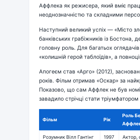
Аффлека як режисера, який вміє пра
неоднозначністю та складними перс
Наступний великий успіх — «Місто зл
банківських грабіжників із Бостона, 
головну роль. Для багатьох оглядачів
«колишній герой таблоїдів», а повноц
Апогеєм став «Арго» (2012), заснован
років. Фільм отримав «Оскар» за найк
Показово, що сам Аффлек не був номі
завадило стрічці стати тріумфатором 
Роль Б
Фільм
Рік
Аффле
Розумник Вілл Гантінг
1997
Актор,