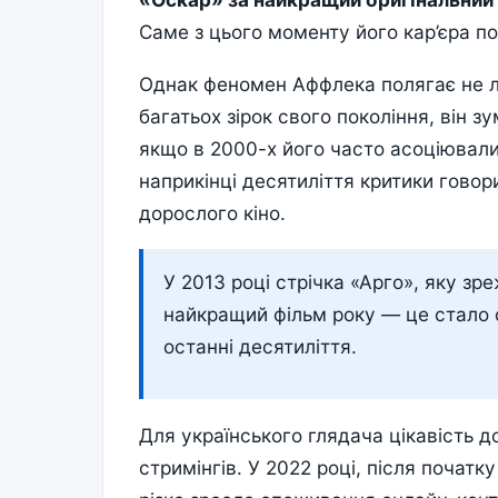
Саме з цього моменту його кар’єра п
Однак феномен Аффлека полягає не ли
багатьох зірок свого покоління, він з
якщо в 2000-х його часто асоціювали
наприкінці десятиліття критики говор
дорослого кіно.
У 2013 році стрічка «Арго», яку з
найкращий фільм року — це стало о
останні десятиліття.
Для українського глядача цікавість 
стримінгів. У 2022 році, після почат