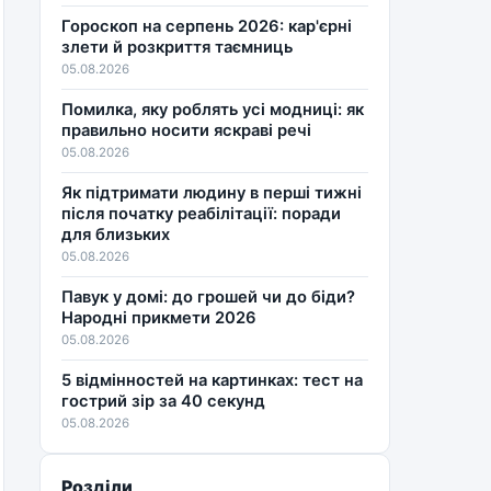
Гороскоп на серпень 2026: кар'єрні
злети й розкриття таємниць
05.08.2026
Помилка, яку роблять усі модниці: як
правильно носити яскраві речі
05.08.2026
Як підтримати людину в перші тижні
після початку реабілітації: поради
для близьких
05.08.2026
Павук у домі: до грошей чи до біди?
Народні прикмети 2026
05.08.2026
5 відмінностей на картинках: тест на
гострий зір за 40 секунд
05.08.2026
Розділи