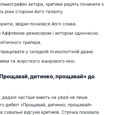
ільмографію актора, критики радять починати з
ь різні сторони його таланту.
уміти, звідки почалася його слава.
 з Аффлеком-режисером і актором одночасно.
літичного трилера.
 працювати у складній психологічній драмі.
міки та жорсткого жанрового кіно.
«Прощавай, дитинко, прощавай» до
, дедалі частіше мають на увазі не лише
Його дебют «Прощавай, дитинко, прощавай»
в схвальні відгуки критиків. Стрічка показала