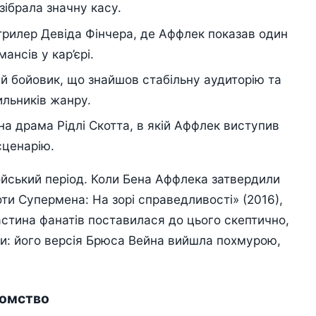
зібрала значну касу.
рилер Девіда Фінчера, де Аффлек показав один
ансів у кар’єрі.
 бойовик, що знайшов стабільну аудиторію та
ильників жанру.
а драма Рідлі Скотта, в якій Аффлек виступив
сценарію.
ойський період. Коли Бена Аффлека затвердили
ти Супермена: На зорі справедливості» (2016),
стина фанатів поставилася до цього скептично,
ли: його версія Брюса Вейна вийшла похмурою,
йомство