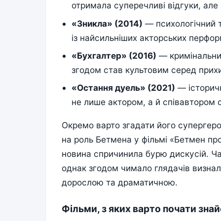
отримала суперечливі відгуки, але 
«Зникла» (2014)
— психологічний т
із найсильніших акторських перформ
«Бухгалтер» (2016)
— кримінальний
згодом став культовим серед прих
«Остання дуель» (2021)
— історичн
не лише актором, а й співавтором 
Окремо варто згадати його супергер
на роль Бетмена у фільмі «Бетмен про
новина спричинила бурю дискусій. Ча
однак згодом чимало глядачів визна
дорослою та драматичною.
Фільми, з яких варто почати зна