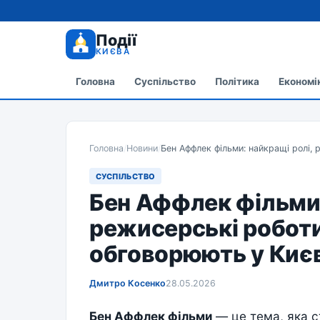
Події
КИЄВА
Головна
Суспільство
Політика
Економі
Головна
/
Новини
/
Бен Аффлек фільми: найкращі ролі, 
СУСПІЛЬСТВО
Бен Аффлек фільми:
режисерські роботи 
обговорюють у Києв
Дмитро Косенко
28.05.2026
Бен Аффлек фільми
— це тема, яка с