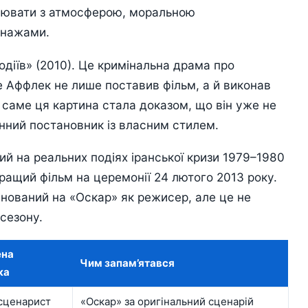
цювати з атмосферою, моральною
онажами.
одіїв» (2010). Це кримінальна драма про
де Аффлек не лише поставив фільм, а й виконав
 саме ця картина стала доказом, що він уже не
інний постановник із власним стилем.
ий на реальних подіях іранської кризи 1979–1980
ращий фільм на церемонії 24 лютого 2013 року.
нований на «Оскар» як режисер, але це не
сезону.
ена
Чим запам’ятався
ка
 сценарист
«Оскар» за оригінальний сценарій