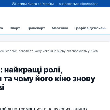
Новини Києва та України — оновлюється цілодобово
ка
Спорт
Транспорт
Магазини
Графік відключень
режисерські роботи та чому його кіно знову обговорюють у Києві
 найкращі ролі,
та чому його кіно знову
і
табільно тримається в пошукових запитах