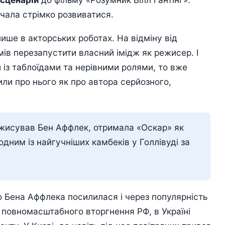
очала стрімко розвиватися.
ше в акторських роботах. На відміну від
умів перезапустити власний імідж як режисер. І
 із таблоїдами та нерівними ролями, то вже
или про нього як про автора серйозного,
режисував Бен Аффлек, отримала «Оскар» як
дним із найгучніших камбеків у Голлівуді за
до Бена Аффлека посилилася і через популярність
ку повномасштабного вторгнення РФ, в Україні