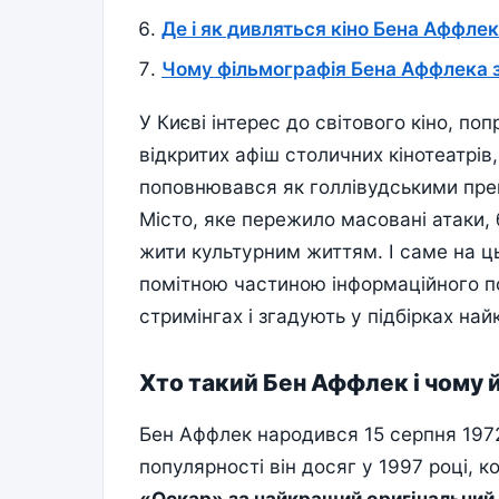
Де і як дивляться кіно Бена Аффлек
Чому фільмографія Бена Аффлека 
У Києві інтерес до світового кіно, по
відкритих афіш столичних кінотеатрі
поповнювався як голлівудськими прем
Місто, яке пережило масовані атаки,
жити культурним життям. І саме на ц
помітною частиною інформаційного п
стримінгах і згадують у підбірках на
Хто такий Бен Аффлек і чому й
Бен Аффлек народився 15 серпня 1972
популярності він досяг у 1997 році,
«Оскар» за найкращий оригінальний