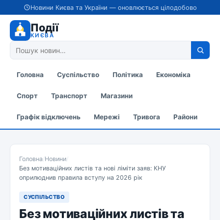
Новини Києва та України — оновлюється цілодобово
Події
КИЄВА
Головна
Суспільство
Політика
Економіка
Спорт
Транспорт
Магазини
Графік відключень
Мережі
Тривога
Райони
Головна
/
Новини
/
Без мотиваційних листів та нові ліміти заяв: КНУ
оприлюднив правила вступу на 2026 рік
СУСПІЛЬСТВО
Без мотиваційних листів та