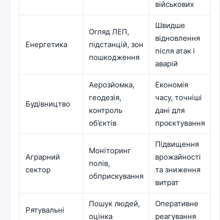
військових
Швидше
Огляд ЛЕП,
відновлення
Енергетика
підстанцій, зон
після атак і
пошкодження
аварій
Аерозйомка,
Економія
геодезія,
часу, точніші
Будівництво
контроль
дані для
об’єктів
проєктування
Підвищення
Моніторинг
Аграрний
врожайності
полів,
сектор
та зниження
обприскування
витрат
Пошук людей,
Оперативне
Рятувальні
оцінка
реагування