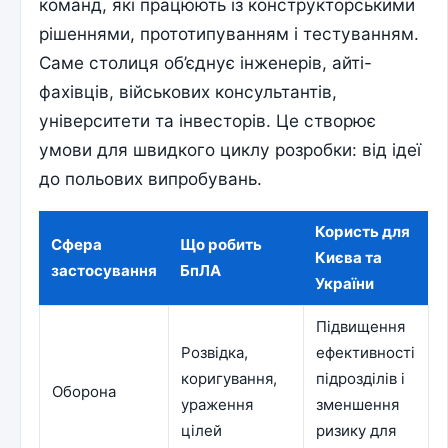
команд, які працюють із конструкторськими
рішеннями, прототипуванням і тестуванням.
Саме столиця об’єднує інженерів, айті-
фахівців, військових консультантів,
університети та інвесторів. Це створює
умови для швидкого циклу розробки: від ідеї
до польових випробувань.
Користь для
Сфера
Що робить
Києва та
застосування
БпЛА
України
Підвищення
Розвідка,
ефективності
коригування,
підрозділів і
Оборона
ураження
зменшення
цілей
ризику для