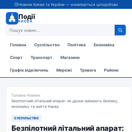
Новини Києва та України — оновлюється цілодобово
Події
КИЄВА
Головна
Суспільство
Політика
Економіка
Спорт
Транспорт
Магазини
Графік відключень
Мережі
Тривога
Райони
Головна
/
Новини
/
Безпілотний літальний апарат: як дрони змінюють безпеку,
економіку та життя Києва
СУСПІЛЬСТВО
Безпілотний літальний апарат: