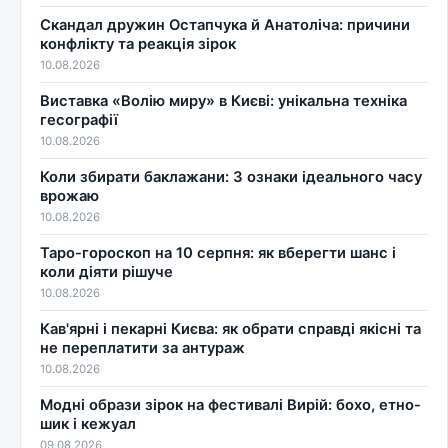
Скандал дружин Остапчука й Анатоліча: причини
конфлікту та реакція зірок
10.08.2026
Виставка «Волію миру» в Києві: унікальна техніка
гесографії
10.08.2026
Коли збирати баклажани: 3 ознаки ідеального часу
врожаю
10.08.2026
Таро-гороскоп на 10 серпня: як вберегти шанс і
коли діяти рішуче
10.08.2026
Кав'ярні і пекарні Києва: як обрати справді якісні та
не переплатити за антураж
10.08.2026
Модні образи зірок на фестивалі Вирій: бохо, етно-
шик і кежуал
09.08.2026