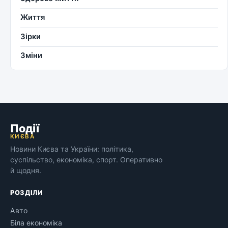
Життя
Зірки
Зміни
Події
КИЄВА
Новини Києва та України: політика,
суспільство, економіка, спорт. Оперативно
й щодня.
РОЗДІЛИ
Авто
Біла економіка