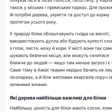
почувається в лісах Полісся, Лісостепу, у Карпа
також у міських і приміських парках. Для прож
їй потрібні дерева, укриття та доступ до корму
протягом усього року.
У природі білки облаштовують гнізда на висоті,
використовують дупла або будують кулясті схо
з гілок, листя, моху й кори. У місті вони так сам
шукають безпечні місця, але можуть селитися
ближче до людей — якщо там менше загроз і є 
Саме тому в Києві тварин нерідко бачать не ли
лісопарках, а й біля житлових кварталів поруч і
зеленими зонами.
Які дерева найбільше важливі для білки
Найбільшу цінність для білок мають сосни, ялин