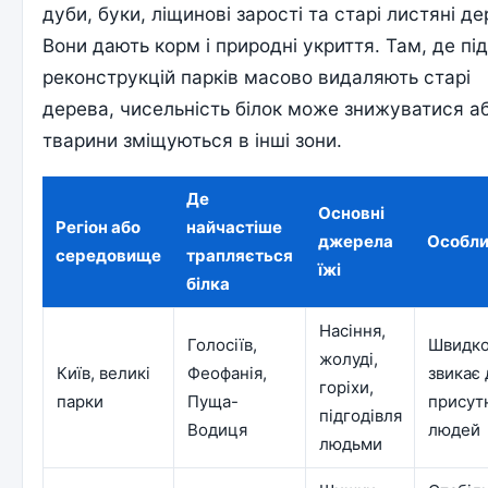
дуби, буки, ліщинові зарості та старі листяні де
Вони дають корм і природні укриття. Там, де пі
реконструкцій парків масово видаляють старі
дерева, чисельність білок може знижуватися а
тварини зміщуються в інші зони.
Де
Основні
Регіон або
найчастіше
джерела
Особли
середовище
трапляється
їжі
білка
Насіння,
Голосіїв,
Швидк
жолуді,
Київ, великі
Феофанія,
звикає 
горіхи,
парки
Пуща-
присут
підгодівля
Водиця
людей
людьми