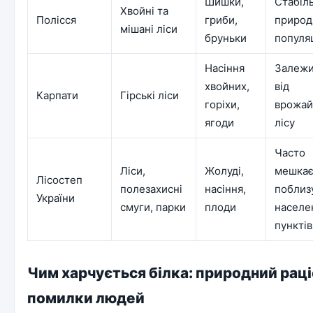
Шишки,
Стабіль
Хвойні та
Полісся
гриби,
природ
мішані ліси
бруньки
популяц
Насіння
Залежи
хвойних,
від
Карпати
Гірські ліси
горіхи,
врожай
ягоди
лісу
Часто
Ліси,
Жолуді,
мешка
Лісостеп
полезахисні
насіння,
поблиз
України
смуги, парки
плоди
населе
пунктів
Чим харчується білка: природний раці
помилки людей