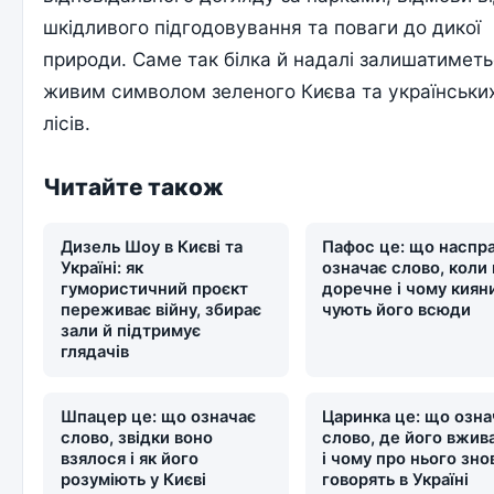
шкідливого підгодовування та поваги до дикої
природи. Саме так білка й надалі залишатимет
живим символом зеленого Києва та українськи
лісів.
Читайте також
Дизель Шоу в Києві та
Пафос це: що наспра
Україні: як
означає слово, коли
гумористичний проєкт
доречне і чому киян
переживає війну, збирає
чують його всюди
зали й підтримує
глядачів
Шпацер це: що означає
Царинка це: що озна
слово, звідки воно
слово, де його вжив
взялося і як його
і чому про нього зно
розуміють у Києві
говорять в Україні