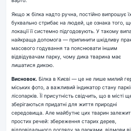
варто.
Якщо ж білка надто ручна, постійно випрошує ї
буквально стрибає на людей, це ознака того, щ
локації її системно підгодовують. У такому вип
найкраща допомога — припинити шкідливу пра
масового годування та пояснювати іншим
відвідувачам парку, чому дика тварина має
лишатися дикою.
Висновок.
Білка в Києві — це не лише милий ге
міських фото, а важливий індикатор стану паркі
лісопарків. Її присутність свідчить, що в місті щ
зберігаються придатні для життя природні
середовища. Але майбутнє цих тварин залежит
простих речей: збереження старих дерев,
відповідального догляду за парками, відмови в