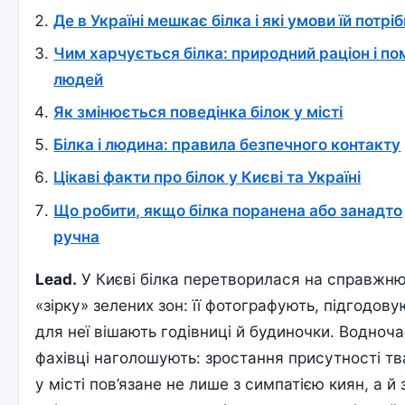
Де в Україні мешкає білка і які умови їй потріб
Чим харчується білка: природний раціон і п
людей
Як змінюється поведінка білок у місті
Білка і людина: правила безпечного контакту
Цікаві факти про білок у Києві та Україні
Що робити, якщо білка поранена або занадто
ручна
Lead.
У Києві білка перетворилася на справжн
«зірку» зелених зон: її фотографують, підгодову
для неї вішають годівниці й будиночки. Водноч
фахівці наголошують: зростання присутності т
у місті пов’язане не лише з симпатією киян, а й з