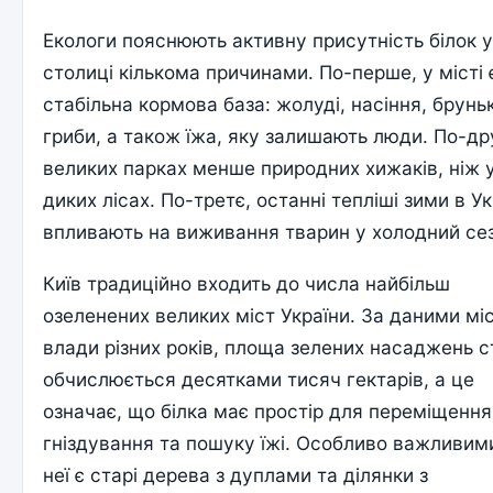
Екологи пояснюють активну присутність білок 
столиці кількома причинами. По-перше, у місті 
стабільна кормова база: жолуді, насіння, брунь
гриби, а також їжа, яку залишають люди. По-др
великих парках менше природних хижаків, ніж 
диких лісах. По-третє, останні тепліші зими в Ук
впливають на виживання тварин у холодний се
Київ традиційно входить до числа найбільш
озеленених великих міст України. За даними міс
влади різних років, площа зелених насаджень с
обчислюється десятками тисяч гектарів, а це
означає, що білка має простір для переміщення
гніздування та пошуку їжі. Особливо важливим
неї є старі дерева з дуплами та ділянки з