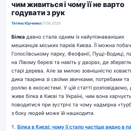
чим живиться і чому її не варто
годувати з рук
Тетяна Юрченко
07.06.2026
Білка
давно стала одним із найупізнаваніших
мешканців міських парків Києва. Її можна побач
Голосіївському парку, Феофанії, Пущі-Водиці, п
на Лівому березі та навіть у дворах, де зберегл
старі дерева. Але за милою зовнішністю ховаєт
дика тварина зі своїми звичками, потребами та
роллю в екосистемі. У цій статті розповідаємо,
живе білка в Києві та Україні, чим вона харчуєт
поводитися при зустрічі та чому надмірна «тур
з боку людей може їй нашкодити.
Білка в Києві: чому її стало частіше видно в 