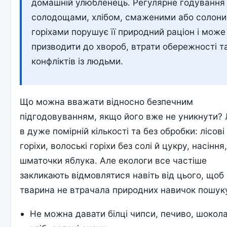
домашній улюбленець. Регулярне годування
солодощами, хлібом, смаженими або солон
горіхами порушує її природний раціон і може
призводити до хвороб, втрати обережності т
конфліктів із людьми.
Що можна вважати відносно безпечним
підгодовуванням, якщо його вже не уникнути?
в дуже помірній кількості та без обробки: лісові
горіхи, волоські горіхи без солі й цукру, насіння
шматочки яблука. Але екологи все частіше
закликають відмовлятися навіть від цього, щоб
тварина не втрачала природних навичок пошуку
Не можна давати білці чипси, печиво, шокол