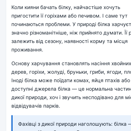
Коли кияни бачать білку, найчастіше хочуть
пригостити її горіхами або печивом. І саме тут
починаються проблеми. У природі білка харчує
значно різноманітніше, ніж прийнято думати. Її 
залежить від сезону, наявності корму та місця
проживання.
Основу харчування становлять насіння хвойни
дерев, горіхи, жолуді, бруньки, гриби, ягоди, пл
Іноді білка може поїдати комах, яйця птахів або
доступні джерела білка — це нормальна части
дикої природи, хоч і звучить несподівано для м
відвідувачів парків.
Фахівці з дикої природи наголошують: білка 