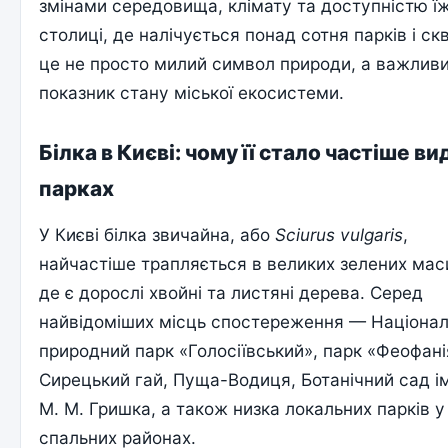
змінами середовища, клімату та доступністю їж
столиці, де налічується понад сотня парків і скв
це не просто милий символ природи, а важлив
показник стану міської екосистеми.
Білка в Києві: чому її стало частіше ви
парках
У Києві білка звичайна, або
Sciurus vulgaris
,
найчастіше трапляється в великих зелених мас
де є дорослі хвойні та листяні дерева. Серед
найвідоміших місць спостереження — Націона
природний парк «Голосіївський», парк «Феофані
Сирецький гай, Пуща-Водиця, Ботанічний сад і
М. М. Гришка, а також низка локальних парків у
спальних районах.