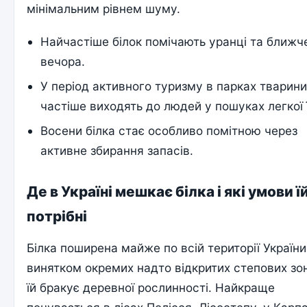
мінімальним рівнем шуму.
Найчастіше білок помічають уранці та ближч
вечора.
У період активного туризму в парках тварин
частіше виходять до людей у пошуках легкої ї
Восени білка стає особливо помітною через
активне збирання запасів.
Де в Україні мешкає білка і які умови ї
потрібні
Білка поширена майже по всій території України
винятком окремих надто відкритих степових зон
їй бракує деревної рослинності. Найкраще