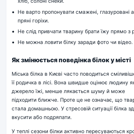
хліб, солоні снеки.
Не варто пропонувати смажені, глазуровані 
пряні горіхи.
Не слід привчати тварину брати їжу прямо з 
Не можна ловити білку заради фото чи відео.
Як змінюється поведінка білок у місті
Міська білка в Києві часто поводиться сміливіш
її родичка в лісі. Вона швидше оцінює людину я
джерело їжі, менше лякається шуму й може
підходити ближче. Проте це не означає, що тва
стала домашньою. У стресовій ситуації білка з
вкусити або подряпати.
У теплі сезони білки активно пересуваються к