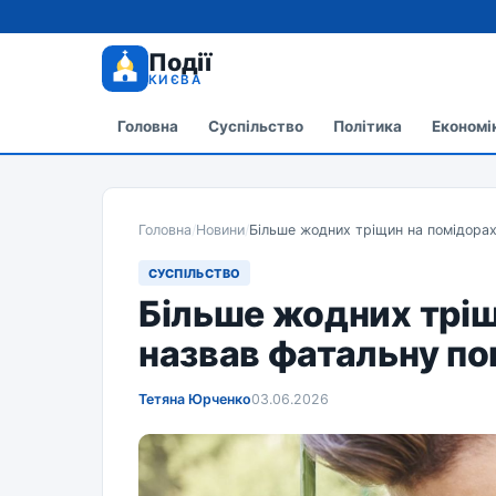
Події
КИЄВА
Головна
Суспільство
Політика
Економі
Головна
/
Новини
/
Більше жодних тріщин на помідорах
СУСПІЛЬСТВО
Більше жодних тріщ
назвав фатальну по
Тетяна Юрченко
03.06.2026