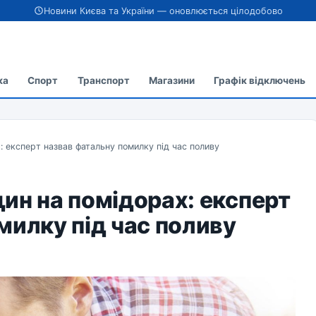
Новини Києва та України — оновлюється цілодобово
ка
Спорт
Транспорт
Магазини
Графік відключень
: експерт назвав фатальну помилку під час поливу
ин на помідорах: експерт
милку під час поливу