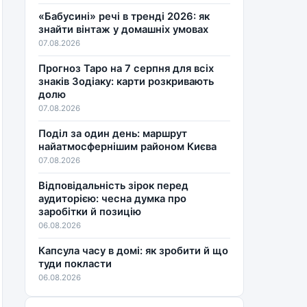
«Бабусині» речі в тренді 2026: як
знайти вінтаж у домашніх умовах
07.08.2026
Прогноз Таро на 7 серпня для всіх
знаків Зодіаку: карти розкривають
долю
07.08.2026
Поділ за один день: маршрут
найатмосфернішим районом Києва
07.08.2026
Відповідальність зірок перед
аудиторією: чесна думка про
заробітки й позицію
06.08.2026
Капсула часу в домі: як зробити й що
туди покласти
06.08.2026