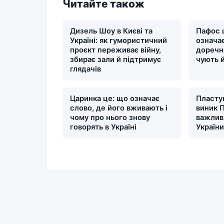
Читайте також
Дизель Шоу в Києві та
Пафос 
Україні: як гумористичний
означає
проєкт переживає війну,
доречн
збирає зали й підтримує
чують 
глядачів
Царинка це: що означає
Пластун
слово, де його вживають і
виник П
чому про нього знову
важлив
говорять в Україні
Україн