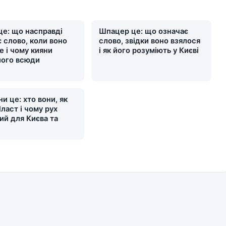
це: що насправді
Шпацер це: що означає
 слово, коли воно
слово, звідки воно взялося
е і чому кияни
і як його розуміють у Києві
його всюди
и це: хто вони, як
ласт і чому рух
ий для Києва та
и