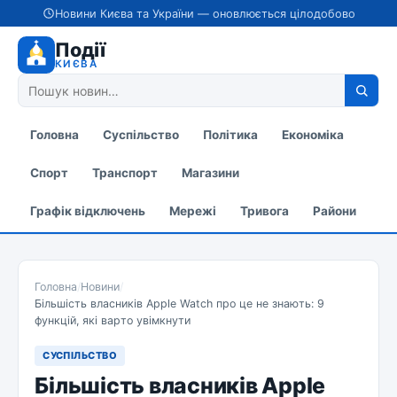
Новини Києва та України — оновлюється цілодобово
Події
КИЄВА
Головна
Суспільство
Політика
Економіка
Спорт
Транспорт
Магазини
Графік відключень
Мережі
Тривога
Райони
Головна
/
Новини
/
Більшість власників Apple Watch про це не знають: 9
функцій, які варто увімкнути
СУСПІЛЬСТВО
Більшість власників Apple