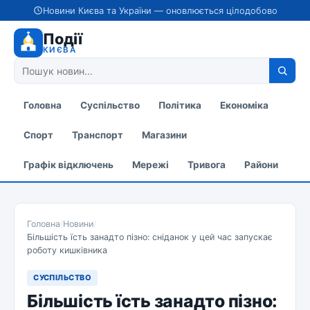
Новини Києва та України — оновлюється цілодобово
Події
КИЄВА
Головна
Суспільство
Політика
Економіка
Спорт
Транспорт
Магазини
Графік відключень
Мережі
Тривога
Райони
Головна
/
Новини
/
Більшість їсть занадто пізно: сніданок у цей час запускає
роботу кишківника
СУСПІЛЬСТВО
Більшість їсть занадто пізно: