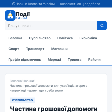
Новини Києва та України — оновлюється цілодобово
Події
КИЄВА
Головна
Суспільство
Політика
Економіка
Спорт
Транспорт
Магазини
Графік відключень
Мережі
Тривога
Райони
Головна
/
Новини
/
Частина грошової допомоги для українців згорить
наприкінці червня: що треба знати
СУСПІЛЬСТВО
Частина грошової допомоги