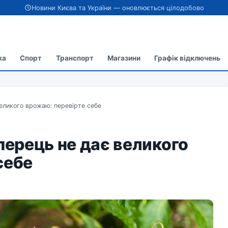
Новини Києва та України — оновлюється цілодобово
ка
Спорт
Транспорт
Магазини
Графік відключень
великого врожаю: перевірте себе
перець не дає великого
себе