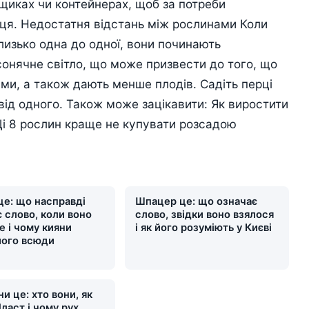
щиках чи контейнерах, щоб за потреби
ця. Недостатня відстань між рослинами Коли
изько одна до одної, вони починають
сонячне світло, що може призвести до того, що
ми, а також дають менше плодів. Садіть перці
від одного. Також може зацікавити: Як виростити
 Ці 8 рослин краще не купувати розсадою
це: що насправді
Шпацер це: що означає
 слово, коли воно
слово, звідки воно взялося
е і чому кияни
і як його розуміють у Києві
його всюди
и це: хто вони, як
ласт і чому рух