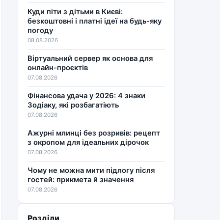
Куди піти з дітьми в Києві:
безкоштовні і платні ідеї на будь-яку
погоду
08.08.2026
Віртуальний сервер як основа для
онлайн-проєктів
07.08.2026
Фінансова удача у 2026: 4 знаки
Зодіаку, які розбагатіють
07.08.2026
Ажурні млинці без розривів: рецепт
з окропом для ідеальних дірочок
07.08.2026
Чому не можна мити підлогу після
гостей: прикмета й значення
07.08.2026
Розділи