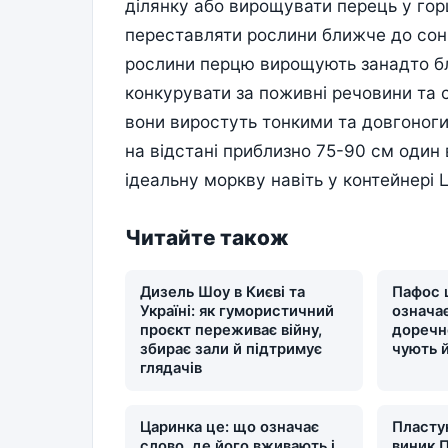
ділянку або вирощувати перець у гор
переставляти рослини ближче до сон
рослини перцю вирощують занадто бл
конкурувати за поживні речовини та 
вони виростуть тонкими та довгоноги
на відстані приблизно 75-90 см один 
ідеальну моркву навіть у контейнері
Читайте також
Дизель Шоу в Києві та
Пафос 
Україні: як гумористичний
означає
проєкт переживає війну,
доречн
збирає зали й підтримує
чують 
глядачів
Царинка це: що означає
Пластун
слово, де його вживають і
виник П