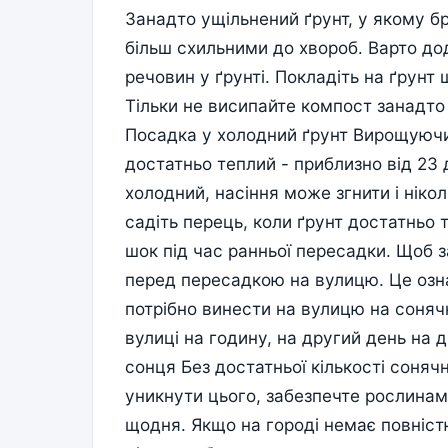
Занадто ущільнений ґрунт, у якому б
більш схильними до хвороб. Варто дод
речовин у ґрунті. Покладіть на ґрунт
Тільки не висипайте компост занадто 
Посадка у холодний ґрунт Вирощуючи 
достатньо теплий - приблизно від 23 
холодний, насіння може згнити і ніко
садіть перець, коли ґрунт достатньо
шок під час ранньої пересадки. Щоб 
перед пересадкою на вулицю. Це озн
потрібно винести на вулицю на соняч
вулиці на годину, на другий день на д
сонця Без достатньої кількості соня
уникнути цього, забезпечте рослинам
щодня. Якщо на городі немає повніст