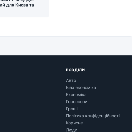
ий для Києва та
и
РОЗДІЛИ
Авто
Біла економіка
Економіка
Гороскопи
Гроші
Політика конфіденційності
Корисне
Люди