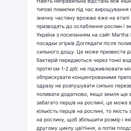
Навіть неправильна відстань між ін
типові помилки під час вирощування 
значну частину врожаю вже на етапі 
призводять до ослаблення рослин і з
Україна з посиланням на сайт Martha 
посадки огірків Доглядати після поли
сильного дощу. Це може призвести до 
бактерій передаються через тонкі вод
протягом 1-2 діб: не підживлювати м
обприскувати концентрованими препа
одразу не розпушувати сильно перез
поливати додатково, якщо земля ще 
забагато перців на рослині, це може 
кількість перців на рослині, то якіс
на рослину, щоб збільшити розмір і як
другому циклу цвітіння, а потім пло