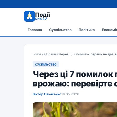
Події
КИЄВА
Головна
Суспільство
Політика
Економі
Головна
/
Новини
/
Через ці 7 помилок перець не дає 
СУСПІЛЬСТВО
Через ці 7 помилок 
врожаю: перевірте 
Віктор Панасенко
16.05.2026