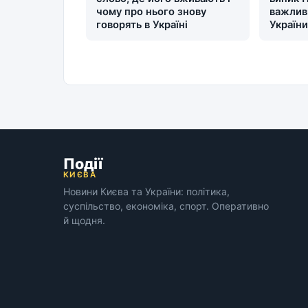
чому про нього знову
важлив
говорять в Україні
Україн
Події
КИЄВА
Новини Києва та України: політика,
суспільство, економіка, спорт. Оперативно
й щодня.