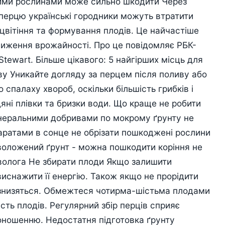
шими рослинами може сильно шкодити Через
перцю українські городники можуть втратити
цвітіння та формування плодів. Це найчастіше
ниження врожайності. Про це повідомляє РБК-
Stewart. Більше цікавого: 5 найгірших місць для
ву Уникайте догляду за перцем після поливу або
спалаху хвороб, оскільки більшість грибків і
яні плівки та бризки води. Що краще не робити
інеральними добривами по мокрому ґрунту не
ратами в сонце не обрізати пошкоджені рослини
воложений ґрунт - можна пошкодити коріння не
волога Не збирати плоди Якщо залишити
виснажити її енергію. Також якщо не прорідити
ть знизяться. Обмежтеся чотирма-шістьма плодами
ість плодів. Регулярний збір перців сприяє
доношенню. Недостатня підготовка ґрунту