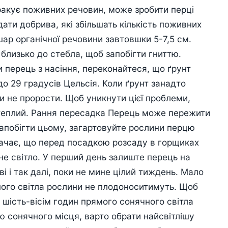
ракує поживних речовин, може зробити перці
ати добрива, які збільшать кількість поживних
 шар органічної речовини завтовшки 5-7,5 см.
близько до стебла, щоб запобігти гниттю.
перець з насіння, переконайтеся, що ґрунт
до 29 градусів Цельсія. Коли ґрунт занадто
ли не прорости. Щоб уникнути цієї проблеми,
 теплий. Рання пересадка Перець може пережити
запобігти цьому, загартовуйте рослини перцю
ачає, що перед посадкою розсаду в горщиках
не світло. У перший день залиште перець на
ві і так далі, поки не мине цілий тиждень. Мало
чного світла рослини не плодоноситимуть. Щоб
 шість-вісім годин прямого сонячного світла
ю сонячного місця, варто обрати найсвітлішу