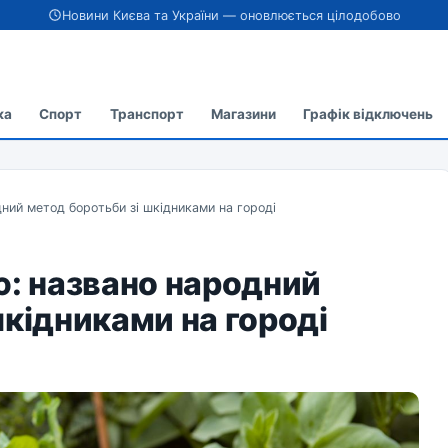
Новини Києва та України — оновлюється цілодобово
ка
Спорт
Транспорт
Магазини
Графік відключень
дний метод боротьби зі шкідниками на городі
ю: названо народний
шкідниками на городі