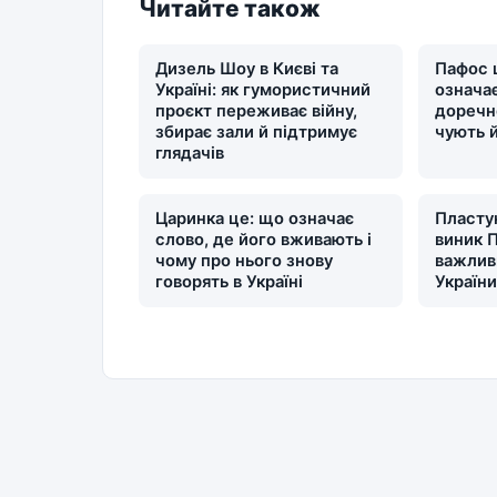
Читайте також
Дизель Шоу в Києві та
Пафос 
Україні: як гумористичний
означає
проєкт переживає війну,
доречн
збирає зали й підтримує
чують 
глядачів
Царинка це: що означає
Пластун
слово, де його вживають і
виник П
чому про нього знову
важлив
говорять в Україні
Україн