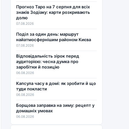
Прогноз Таро на 7 серпня для всіх
знаків Зодіаку: карти розкривають
долю
07.08.2026
Поділ за один день: маршрут
найатмосфернішим районом Києва
07.08.2026
Відповідальність зірок перед
аудиторією: чесна думка про
заробітки й позицію
06.08.2026
Капсула часу в домі: як зробити й що
туди покласти
06.08.2026
Борщова заправка на зиму: рецепт у
домашніх умовах
06.08.2026