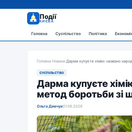
Події
КИЄВА
Головна
Суспільство
Політика
Економі
Головна
/
Новини
/
Дарма купуєте хімію: названо наро
СУСПІЛЬСТВО
Дарма купуєте хімі
метод боротьби зі 
Ольга Демчук
01.06.2026