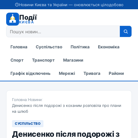
Новини Києва та України — оновлюється цілодобово
Події
КИЄВА
Головна
Суспільство
Політика
Економіка
Спорт
Транспорт
Магазини
Графік відключень
Мережі
Тривога
Райони
Головна
/
Новини
/
Денисенко після подорожі з коханим розповіла про плани
на шлюб
СУСПІЛЬСТВО
Денисенко після подорожі з