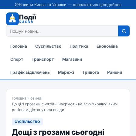
Новини Києва та України — оновлюється цілодобово
Події
КИЄВА
Головна
Суспільство
Політика
Економіка
Спорт
Транспорт
Магазини
Графік відключень
Мережі
Тривога
Райони
Головна
/
Новини
/
Дощі з грозами сьогодні накриють не всю Україну: яким
регіонам дістануться опади
СУСПІЛЬСТВО
Дощі з грозами сьогодні