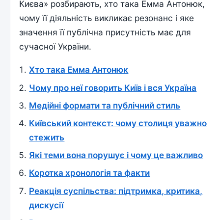
Києва» розбирають, хто така Емма Антонюк,
чому її діяльність викликає резонанс і яке
значення її публічна присутність має для
сучасної України.
Хто така Емма Антонюк
Чому про неї говорить Київ і вся Україна
Медійні формати та публічний стиль
Київський контекст: чому столиця уважно
стежить
Які теми вона порушує і чому це важливо
Коротка хронологія та факти
Реакція суспільства: підтримка, критика,
дискусії