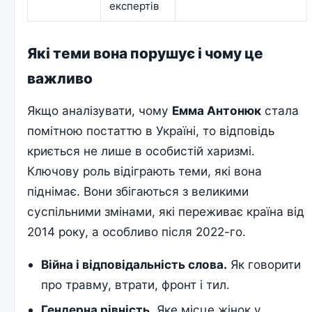
експертів
Які теми вона порушує і чому це
важливо
Якщо аналізувати, чому
Емма Антонюк
стала
помітною постаттю в Україні, то відповідь
криється не лише в особистій харизмі.
Ключову роль відіграють теми, які вона
піднімає. Вони збігаються з великими
суспільними змінами, які переживає країна від
2014 року, а особливо після 2022-го.
Війна і відповідальність слова.
Як говорити
про травму, втрати, фронт і тил.
Гендерна рівність.
Яке місце жінок у