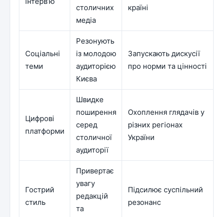
інтерв’ю
столичних
країні
медіа
Резонують
Соціальні
із молодою
Запускають дискусії
теми
аудиторією
про норми та цінності
Києва
Швидке
поширення
Охоплення глядачів у
Цифрові
серед
різних регіонах
платформи
столичної
України
аудиторії
Привертає
увагу
Гострий
Підсилює суспільний
редакцій
стиль
резонанс
та