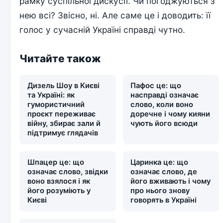
рамку суспільної дискусії. Чи погоджуються з
нею всі? Звісно, ні. Але саме це і доводить: її
голос у сучасній Україні справді чутно.
Читайте також
Дизель Шоу в Києві
Пафос це: що
та Україні: як
насправді означає
гумористичний
слово, коли воно
проєкт переживає
доречне і чому кияни
війну, збирає зали й
чують його всюди
підтримує глядачів
Шпацер це: що
Царинка це: що
означає слово, звідки
означає слово, де
воно взялося і як
його вживають і чому
його розуміють у
про нього знову
Києві
говорять в Україні