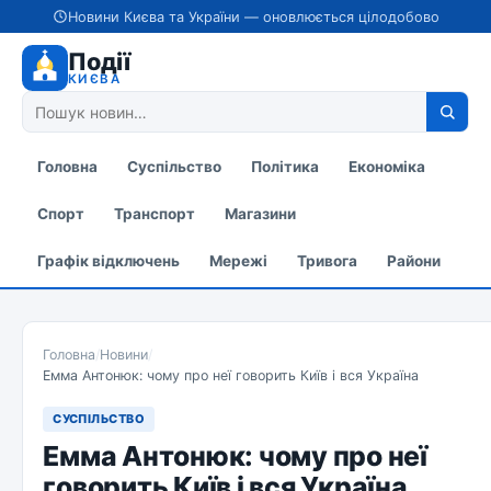
Новини Києва та України — оновлюється цілодобово
Події
КИЄВА
Головна
Суспільство
Політика
Економіка
Спорт
Транспорт
Магазини
Графік відключень
Мережі
Тривога
Райони
Головна
/
Новини
/
Емма Антонюк: чому про неї говорить Київ і вся Україна
СУСПІЛЬСТВО
Емма Антонюк: чому про неї
говорить Київ і вся Україна