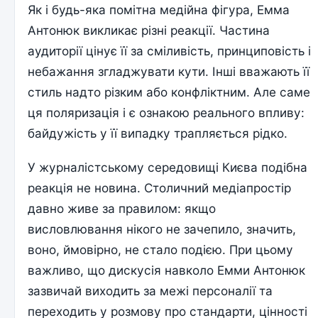
Як і будь-яка помітна медійна фігура, Емма
Антонюк викликає різні реакції. Частина
аудиторії цінує її за сміливість, принциповість і
небажання згладжувати кути. Інші вважають її
стиль надто різким або конфліктним. Але саме
ця поляризація і є ознакою реального впливу:
байдужість у її випадку трапляється рідко.
У журналістському середовищі Києва подібна
реакція не новина. Столичний медіапростір
давно живе за правилом: якщо
висловлювання нікого не зачепило, значить,
воно, ймовірно, не стало подією. При цьому
важливо, що дискусія навколо Емми Антонюк
зазвичай виходить за межі персоналії та
переходить у розмову про стандарти, цінності