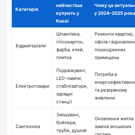
найчастіше
Чому це актуаль
Категорія
купують у
у 2024–2025 рок
Києві
Шпаклівка,
Ремонти квартир,
гіпсокартон,
офісів і відновлен
Будматеріали
фарба, клей,
пошкоджених
плитка
приміщень
Подовжувачі,
Потреба в
LED-лампи,
енергоефективнос
Електротовари
стабілізатори,
та резервному
зарядні
живленні
станції
Змішувачі,
Оновлення житла 
бойлери,
Сантехніка
заміна зношених
труби, душові
систем