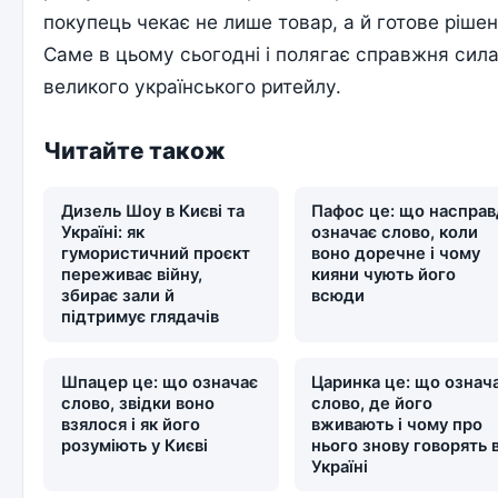
покупець чекає не лише товар, а й готове рішен
Саме в цьому сьогодні і полягає справжня сил
великого українського ритейлу.
Читайте також
Дизель Шоу в Києві та
Пафос це: що насправ
Україні: як
означає слово, коли
гумористичний проєкт
воно доречне і чому
переживає війну,
кияни чують його
збирає зали й
всюди
підтримує глядачів
Шпацер це: що означає
Царинка це: що означ
слово, звідки воно
слово, де його
взялося і як його
вживають і чому про
розуміють у Києві
нього знову говорять 
Україні