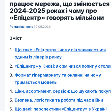
працює мережа, що змінюється 
2024–2025 роках і чому про
«Епіцентр» говорять мільйони
Роман Ільченко
29.05.2026
Зміст
Що таке «Епіцентр» і чому він залишається
одним із лідерів ринку
«Епіцентр» у Києві: як змінився попит у столи
Формат гіпермаркету та онлайн: на чому
тримається модель
Ціни, асортимент, сервіси: що шукають покуп
Безпека, логістика та робота під час війни
Що далі: перспективи «Епіцентру» в Україні