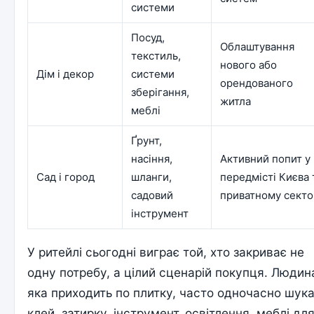
системи
Посуд,
Облаштування
текстиль,
нового або
Дім і декор
системи
орендованого
зберігання,
житла
меблі
Ґрунт,
насіння,
Активний попит у
Сад і город
шланги,
передмісті Києва 
садовий
приватному секто
інструмент
У ритейлі сьогодні виграє той, хто закриває не
одну потребу, а цілий сценарій покупця. Людин
яка приходить по плитку, часто одночасно шук
клей, затирку, інструмент, освітлення, меблі дл