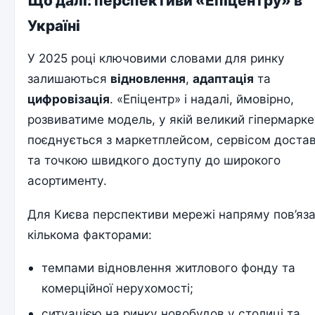
Що далі: перспективи «Епіцентру» в
Україні
У 2025 році ключовими словами для ринку
залишаються
відновлення
,
адаптація
та
цифровізація
. «Епіцентр» і надалі, ймовірно,
розвиватиме модель, у якій великий гіпермарке
поєднується з маркетплейсом, сервісом доста
та точкою швидкого доступу до широкого
асортименту.
Для Києва перспективи мережі напряму пов’яза
кількома факторами:
темпами відновлення житлового фонду та
комерційної нерухомості;
ситуацією на ринку новобудов у столиці та