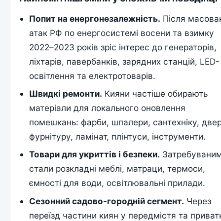
Попит на енергонезалежність.
Після масова
атак РФ по енергосистемі восени та взимку
2022–2023 років зріс інтерес до генераторів,
ліхтарів, павербанків, зарядних станцій, LED-
освітлення та електротоварів.
Швидкі ремонти.
Кияни частіше обирають
матеріали для локального оновлення
помешкань: фарби, шпалери, сантехніку, две
фурнітуру, ламінат, плінтуси, інструменти.
Товари для укриттів і безпеки.
Затребувани
стали розкладні меблі, матраци, термоси,
ємності для води, освітлювальні прилади.
Сезонний садово-городній сегмент.
Через
переїзд частини киян у передмістя та приват