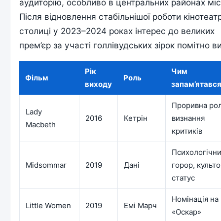
аудиторію, особливо в центральних районах міс
Після відновлення стабільнішої роботи кінотеатр
столиці у 2023–2024 роках інтерес до великих
прем’єр за участі голлівудських зірок помітно ви
Рік
Чим
Фільм
Роль
виходу
запам’ятавс
Проривна рол
Lady
2016
Кетрін
визнання
Macbeth
критиків
Психологічн
Midsommar
2019
Дані
горор, культ
статус
Номінація на
Little Women
2019
Емі Марч
«Оскар»