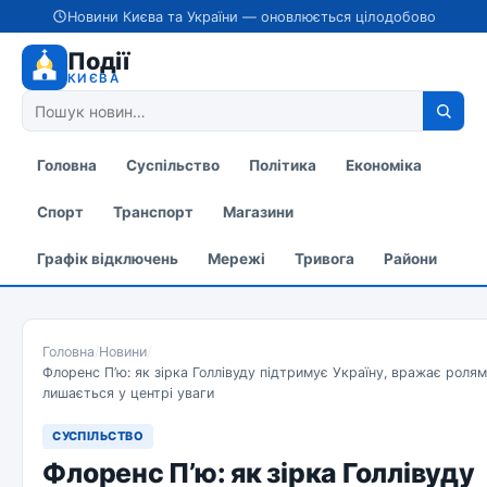
Новини Києва та України — оновлюється цілодобово
Події
КИЄВА
Головна
Суспільство
Політика
Економіка
Спорт
Транспорт
Магазини
Графік відключень
Мережі
Тривога
Райони
Головна
/
Новини
/
Флоренс П’ю: як зірка Голлівуду підтримує Україну, вражає ролям
лишається у центрі уваги
СУСПІЛЬСТВО
Флоренс П’ю: як зірка Голлівуду