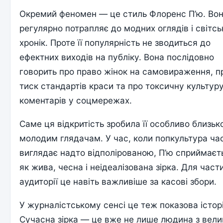
Окремий феномен — це стиль Флоренс П’ю. Во
регулярно потрапляє до модних оглядів і світсь
хронік. Проте її популярність не зводиться до
ефектних виходів на публіку. Вона послідовно
говорить про право жінок на самовираження, п
тиск стандартів краси та про токсичну культур
коментарів у соцмережах.
Саме ця відкритість зробила її особливо близь
молодим глядачам. У час, коли попкультура ча
виглядає надто відполірованою, П’ю сприймаєт
як жива, чесна і неідеалізована зірка. Для част
аудиторії це навіть важливіше за касові збори.
У журналістському сенсі це теж показова історі
Сучасна зірка — це вже не лише людина з вел