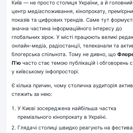
Київ — не просто столиця України, а й головний
центр медіаспоживання, кінопрокату, прем’єрн
показів та цифрових трендів. Саме тут формує
значна частина інформаційного інтересу до
глобальних зірок. У місті працюють великі редак
онлайн-медіа, радіостанції, телеканали та акти
блогерська спільнота. Тому не дивно, що
Флор
П’ю
часто стає темою публікацій і обговорень 
у київському інфопросторі.
Є кілька причин, чому столична аудиторія акти
стежить за нею:
У Києві зосереджена найбільша частка
преміального кінопрокату в Україні.
Глядачі столиці швидко реагують на фестива