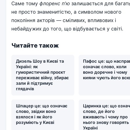
Саме тому
флоренс п'ю
залишається для багат
не просто знаменитістю, а символом нового
покоління акторів — сміливих, впливових і
небайдужих до того, що відбувається у світі.
Читайте також
Дизель Шоу в Києві та
Пафос це: що наспра
Україні: як
означає слово, коли
гумористичний проєкт
воно доречне і чому
переживає війну, збирає
кияни чують його вс
зали й підтримує
глядачів
Шпацер це: що означає
Царинка це: що озна
слово, звідки воно
слово, де його
взялося і як його
вживають і чому про
розуміють у Києві
нього знову говорять
Україні