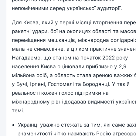
непоміченими серед української аудиторії.
Для Києва, який у перші місяці вторгнення пер
ракетні удари, бої на околицях області та масо
переміщення мешканців, міжнародна солідарні
мала не символічне, а цілком практичне значен
Нагадаємо, що станом на початок 2022 року
населення Києва оцінювали приблизно у 2,9
мільйона осіб, а область стала ареною важких 
у Бучі, Ірпені, Гостомелі та Бородянці. У такій
реальності кожен голос підтримки на
міжнародному рівні додавав видимості українс
темі.
Українці уважно стежать за тим, які саме захі
знаменитості чітко називають Росію агресор