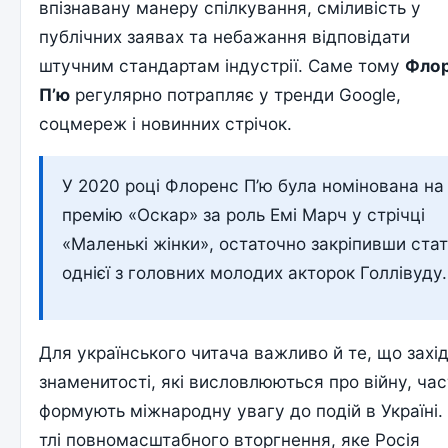
впізнавану манеру спілкування, сміливість у
публічних заявах та небажання відповідати
штучним стандартам індустрії. Саме тому
Фло
П’ю
регулярно потрапляє у тренди Google,
соцмереж і новинних стрічок.
У 2020 році Флоренс П’ю була номінована на
премію «Оскар» за роль Емі Марч у стрічці
«Маленькі жінки», остаточно закріпивши ста
однієї з головних молодих акторок Голлівуду.
Для українського читача важливо й те, що захід
знаменитості, які висловлюються про війну, ча
формують міжнародну увагу до подій в Україні.
тлі повномасштабного вторгнення, яке Росія