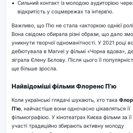
Сильний контакт із молодою аудиторією чере
відкритість у соцмережах та інтерв’ю.
Важливо, що П’ю не стала «акторкою однієї ролі
Вона свідомо обирала різні образи, що дало зм
уникнути творчої одноманітності. У 2021 році в
дебютувала в Marvel у фільмі «Чорна вдова», д
зіграла Єлену Бєлову. Після цього її популярніс
ще більше зросла.
Найвідоміші фільми Флоренс П’ю
Коли українські глядачі шукають, хто така
Флор
П’ю
, найчастіше вони одночасно цікавляться її
фільмографією. У кінотеатрах Києва фільми за її
участі традиційно збирають активну молоду