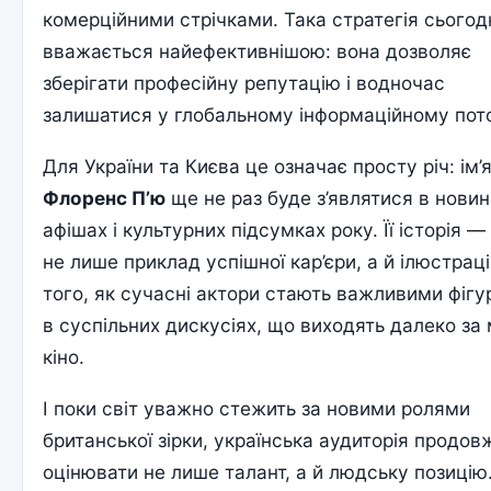
комерційними стрічками. Така стратегія сьогод
вважається найефективнішою: вона дозволяє
зберігати професійну репутацію і водночас
залишатися у глобальному інформаційному пото
Для України та Києва це означає просту річ: ім’
Флоренс П’ю
ще не раз буде з’являтися в новин
афішах і культурних підсумках року. Її історія —
не лише приклад успішної кар’єри, а й ілюстрац
того, як сучасні актори стають важливими фіг
в суспільних дискусіях, що виходять далеко за
кіно.
І поки світ уважно стежить за новими ролями
британської зірки, українська аудиторія продов
оцінювати не лише талант, а й людську позицію