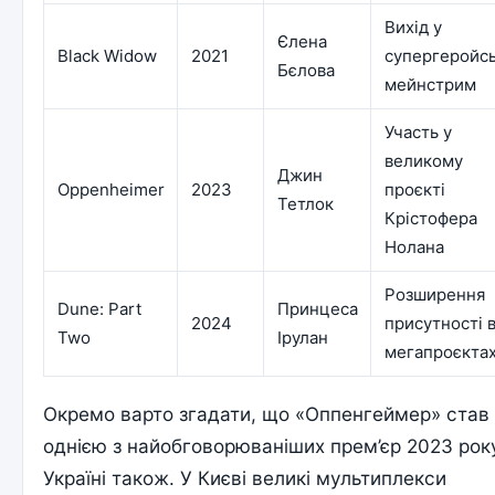
Вихід у
Єлена
Black Widow
2021
супергеройс
Бєлова
мейнстрим
Участь у
великому
Джин
Oppenheimer
2023
проєкті
Тетлок
Крістофера
Нолана
Розширення
Dune: Part
Принцеса
2024
присутності 
Two
Ірулан
мегапроєкта
Окремо варто згадати, що «Оппенгеймер» став
однією з найобговорюваніших прем’єр 2023 року
Україні також. У Києві великі мультиплекси