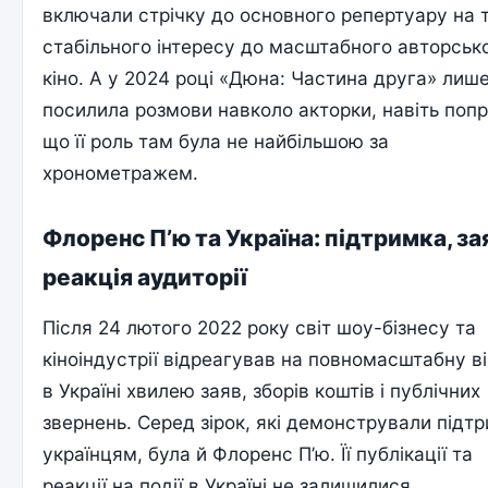
включали стрічку до основного репертуару на т
стабільного інтересу до масштабного авторськ
кіно. А у 2024 році «Дюна: Частина друга» лиш
посилила розмови навколо акторки, навіть попр
що її роль там була не найбільшою за
хронометражем.
Флоренс П’ю та Україна: підтримка, за
реакція аудиторії
Після 24 лютого 2022 року світ шоу-бізнесу та
кіноіндустрії відреагував на повномасштабну в
в Україні хвилею заяв, зборів коштів і публічних
звернень. Серед зірок, які демонстрували підт
українцям, була й Флоренс П’ю. Її публікації та
реакції на події в Україні не залишилися