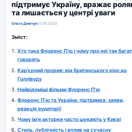
підтримує Україну, вражає рол
та лишається у центрі уваги
Ольга Демчук
01.06.2026
Зміст:
Хто така Флоренс П’ю і чому про неї так бага
говорять
Кар’єрний прорив: від британського кіно до
Голлівуду
Найвідоміші фільми Флоренс П’ю
Флоренс П’ю та Україна: підтримка, заяви,
реакція аудиторії
Чому ім’я акторки часто шукають у Києві
Стиль, публічність і вплив на сучасну