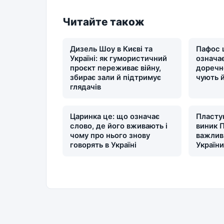
Читайте також
Дизель Шоу в Києві та
Пафос 
Україні: як гумористичний
означає
проєкт переживає війну,
доречн
збирає зали й підтримує
чують 
глядачів
Царинка це: що означає
Пластун
слово, де його вживають і
виник П
чому про нього знову
важлив
говорять в Україні
Україн