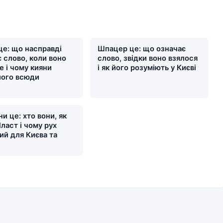
це: що насправді
Шпацер це: що означає
 слово, коли воно
слово, звідки воно взялося
е і чому кияни
і як його розуміють у Києві
його всюди
и це: хто вони, як
ласт і чому рух
ий для Києва та
и