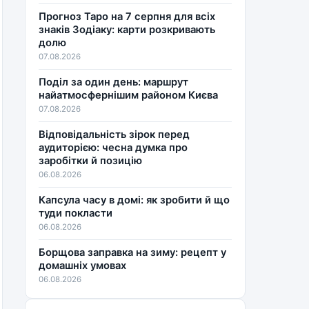
Прогноз Таро на 7 серпня для всіх
знаків Зодіаку: карти розкривають
долю
07.08.2026
Поділ за один день: маршрут
найатмосфернішим районом Києва
07.08.2026
Відповідальність зірок перед
аудиторією: чесна думка про
заробітки й позицію
06.08.2026
Капсула часу в домі: як зробити й що
туди покласти
06.08.2026
Борщова заправка на зиму: рецепт у
домашніх умовах
06.08.2026