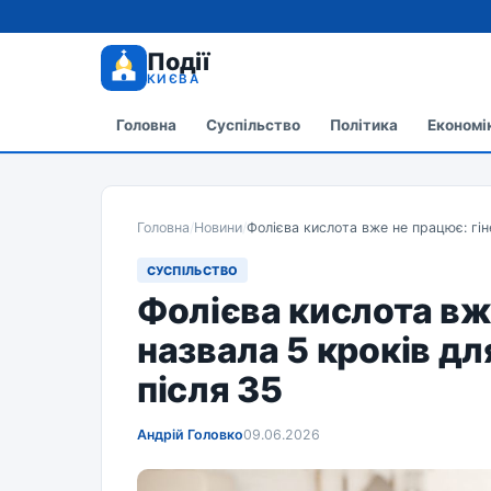
Події
КИЄВА
Головна
Суспільство
Політика
Економі
Головна
/
Новини
/
Фолієва кислота вже не працює: гіне
СУСПІЛЬСТВО
Фолієва кислота вж
назвала 5 кроків дл
після 35
Андрій Головко
09.06.2026