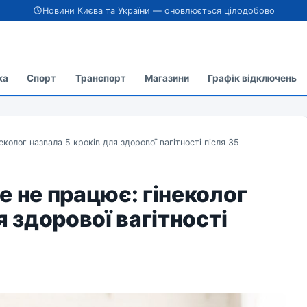
Новини Києва та України — оновлюється цілодобово
ка
Спорт
Транспорт
Магазини
Графік відключень
колог назвала 5 кроків для здорової вагітності після 35
е не працює: гінеколог
я здорової вагітності