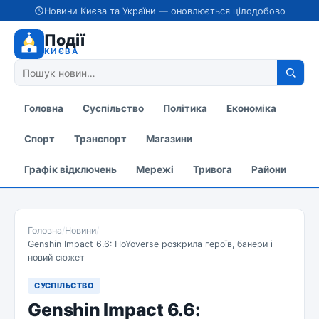
Новини Києва та України — оновлюється цілодобово
Події
КИЄВА
Головна
Суспільство
Політика
Економіка
Спорт
Транспорт
Магазини
Графік відключень
Мережі
Тривога
Райони
Головна
/
Новини
/
Genshin Impact 6.6: HoYoverse розкрила героїв, банери і
новий сюжет
СУСПІЛЬСТВО
Genshin Impact 6.6: