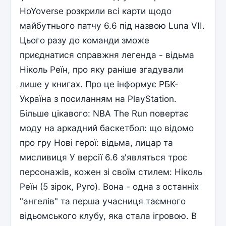
HoYoverse розкрили всі карти щодо
майбутнього патчу 6.6 під назвою Luna VII.
Цього разу до команди зможе
приєднатися справжня легенда - відьма
Ніколь Реїн, про яку раніше згадували
лише у книгах. Про це інформує РБК-
Україна з посиланням на PlayStation.
Більше цікавого: NBA The Run повертає
моду на аркадний баскетбол: що відомо
про гру Нові герої: відьма, лицар та
мисливиця У версії 6.6 з'являться троє
персонажів, кожен зі своїм стилем: Ніколь
Реїн (5 зірок, Pyro). Вона - одна з останніх
"ангелів" та перша учасниця таємного
відьомського клубу, яка стала ігровою. В