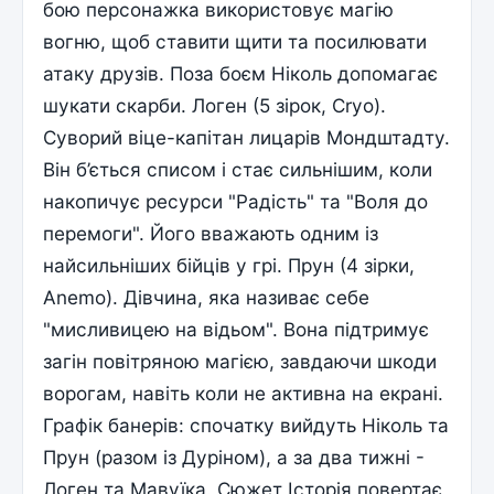
бою персонажка використовує магію
вогню, щоб ставити щити та посилювати
атаку друзів. Поза боєм Ніколь допомагає
шукати скарби. Логен (5 зірок, Cryo).
Суворий віце-капітан лицарів Мондштадту.
Він б’ється списом і стає сильнішим, коли
накопичує ресурси "Радість" та "Воля до
перемоги". Його вважають одним із
найсильніших бійців у грі. Прун (4 зірки,
Anemo). Дівчина, яка називає себе
"мисливицею на відьом". Вона підтримує
загін повітряною магією, завдаючи шкоди
ворогам, навіть коли не активна на екрані.
Графік банерів: спочатку вийдуть Ніколь та
Прун (разом із Дуріном), а за два тижні -
Логен та Мавуїка. Сюжет Історія повертає