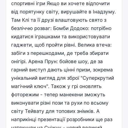
спортивні ігри Якщо ви хочете відпочити
від порятунку світу, вирушайте в Інадзуму.
Там Клі та її друзі влаштовують свято з
безліччю розваг: Бомби Додоко: потрібно
кидатися іграшками та використовувати
гаджети, щоб пройти рівні. Велика втеча:
забіги з перешкодами, де треба збирати
онігірі. Арена Прун: бойове шоу, де за
гарний виступ дають цінні призи, зокрема
унікальний вигляд для зброї "Суперкрутий
магічний ключ". Також у грі оновлять
фоторежим - тепер манекени зможуть
виконувати різні пози та рухи по всьому
світу Тейвату для топових знімків. А
наприкінці презентації розробники ще раз
натякнули на Сніжну - новий великий