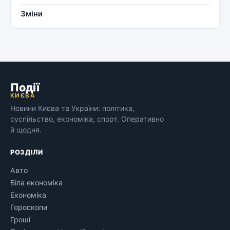
Зміни
Події
КИЄВА
Новини Києва та України: політика,
суспільство, економіка, спорт. Оперативно
й щодня.
РОЗДІЛИ
Авто
Біла економіка
Економіка
Гороскопи
Гроші