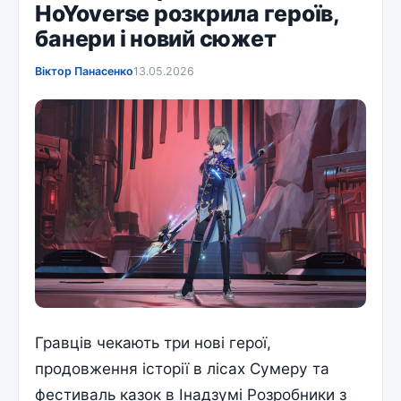
HoYoverse розкрила героїв,
банери і новий сюжет
Віктор Панасенко
13.05.2026
Гравців чекають три нові герої,
продовження історії в лісах Сумеру та
фестиваль казок в Інадзумі Розробники з