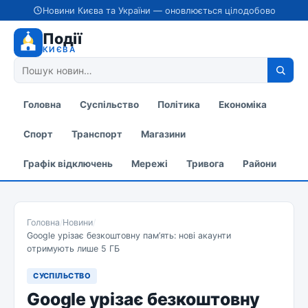
Новини Києва та України — оновлюється цілодобово
Події
КИЄВА
Головна
Суспільство
Політика
Економіка
Спорт
Транспорт
Магазини
Графік відключень
Мережі
Тривога
Райони
Головна
/
Новини
/
Google урізає безкоштовну пам’ять: нові акаунти
отримують лише 5 ГБ
СУСПІЛЬСТВО
Google урізає безкоштовну