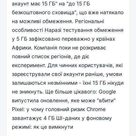
акаунт має 15 ГБ" на "до 15 ГБ
безкоштовного сховища", що вже натякало
на можливі обмеження. Регіональні
особливості Наразі тестування обмеження
у 5 ГБ зафіксовано переважно у країнах
Африки. Компанія поки не розкриває
повний список регіонів, де діє
експеримент. Для чинних користувачів, які
зареєстрували свої акаунти раніше, умови
залишаються незмінними - їхні 15 ГБ нікуди
не зникнуть. Ще більше цікавого: Google
випустила оновлення, яке може "вбити"
Pixel: у чому головний ризик Chrome
завантажує 4 ГБ ШІ-даних у фоновому
режимі: як це вимкнути