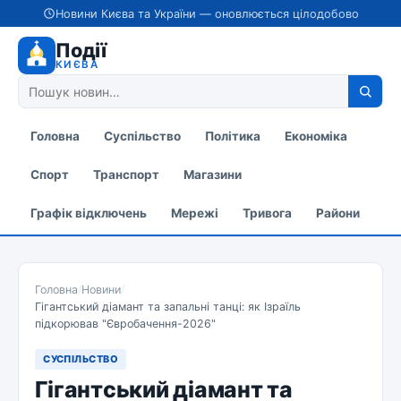
Новини Києва та України — оновлюється цілодобово
Події
КИЄВА
Головна
Суспільство
Політика
Економіка
Спорт
Транспорт
Магазини
Графік відключень
Мережі
Тривога
Райони
Головна
/
Новини
/
Гігантський діамант та запальні танці: як Ізраїль
підкорював "Євробачення-2026"
СУСПІЛЬСТВО
Гігантський діамант та