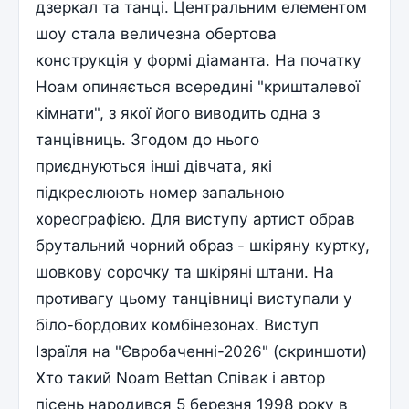
дзеркал та танці. Центральним елементом
шоу стала величезна обертова
конструкція у формі діаманта. На початку
Ноам опиняється всередині "кришталевої
кімнати", з якої його виводить одна з
танцівниць. Згодом до нього
приєднуються інші дівчата, які
підкреслюють номер запальною
хореографією. Для виступу артист обрав
брутальний чорний образ - шкіряну куртку,
шовкову сорочку та шкіряні штани. На
противагу цьому танцівниці виступали у
біло-бордових комбінезонах. Виступ
Ізраїля на "Євробаченні-2026" (скриншоти)
Хто такий Noam Bettan Співак і автор
пісень народився 5 березня 1998 року в