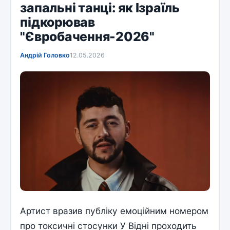
запальні танці: як Ізраїль
підкорював
"Євробачення-2026"
Андрій Головко
12.05.2026
Артист вразив публіку емоційним номером
про токсичні стосунки У Відні проходить