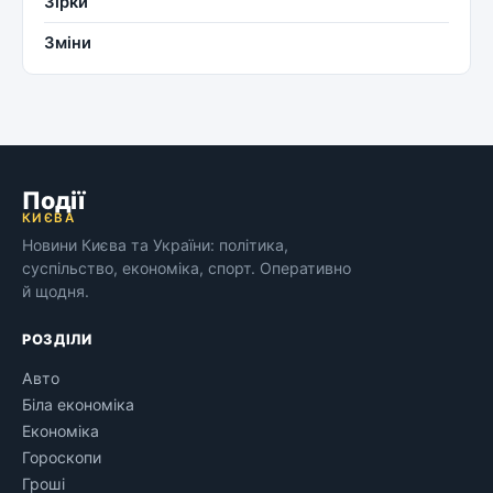
Зірки
Зміни
Події
КИЄВА
Новини Києва та України: політика,
суспільство, економіка, спорт. Оперативно
й щодня.
РОЗДІЛИ
Авто
Біла економіка
Економіка
Гороскопи
Гроші