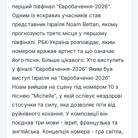
перший півфінал "Євробачення-2026".
Одним із яскравих учасників став
представник Ізраїля Noam Bettan, якому
прогнозують третє місце у першому
півфіналі. РБК-Україна розповідає, яким
номером вражав артист та що означає
його пісня. Більше цікавого: Хто виступить
у фіналі "Євробачення-2026" Яким був
виступ Ізраїля на "Євробаченні-2026"
Ноам вийшов на сцену під номером 10 з
піснею "Michelle", у якій оспівує нездорові
стосунки та силу, яка дозволяє піти від
руйнівного кохання. У композиції він
поєднав три мови - іврит, французька та
англійська. Концепція номера - гра світла,