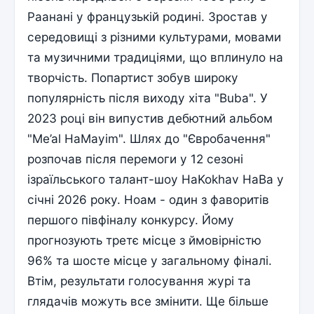
Раанані у французькій родині. Зростав у
середовищі з різними культурами, мовами
та музичними традиціями, що вплинуло на
творчість. Попартист зобув широку
популярність після виходу хіта "Buba". У
2023 році він випустив дебютний альбом
"Me’al HaMayim". Шлях до "Євробачення"
розпочав після перемоги у 12 сезоні
ізраїльського талант-шоу HaKokhav HaBa у
січні 2026 року. Ноам - один з фаворитів
першого півфіналу конкурсу. Йому
прогнозують третє місце з ймовірністю
96% та шосте місце у загальному фіналі.
Втім, результати голосування журі та
глядачів можуть все змінити. Ще більше