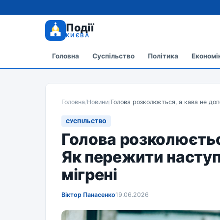
Події
КИЄВА
Головна
Суспільство
Політика
Економі
Головна
/
Новини
/
Голова розколюється, а кава не доп
СУСПІЛЬСТВО
Голова розколюєтьс
Як пережити наступ
мігрені
Віктор Панасенко
19.06.2026