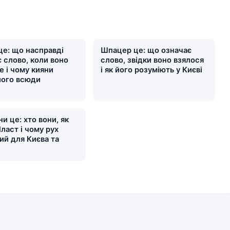
це: що насправді
Шпацер це: що означає
 слово, коли воно
слово, звідки воно взялося
е і чому кияни
і як його розуміють у Києві
його всюди
и це: хто вони, як
ласт і чому рух
ий для Києва та
и