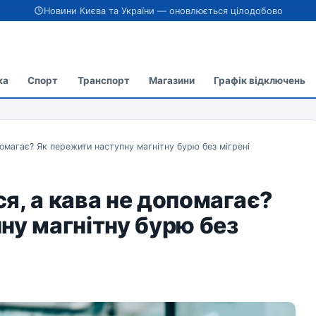
Новини Києва та України — оновлюється цілодобово
ка
Спорт
Транспорт
Магазини
Графік відключень
омагає? Як пережити наступну магнітну бурю без мігрені
я, а кава не допомагає?
ну магнітну бурю без