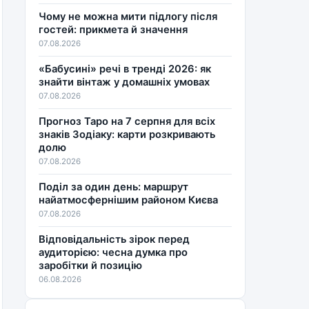
Чому не можна мити підлогу після
гостей: прикмета й значення
07.08.2026
«Бабусині» речі в тренді 2026: як
знайти вінтаж у домашніх умовах
07.08.2026
Прогноз Таро на 7 серпня для всіх
знаків Зодіаку: карти розкривають
долю
07.08.2026
Поділ за один день: маршрут
найатмосфернішим районом Києва
07.08.2026
Відповідальність зірок перед
аудиторією: чесна думка про
заробітки й позицію
06.08.2026