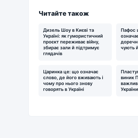
Читайте також
Дизель Шоу в Києві та
Пафос 
Україні: як гумористичний
означає
проєкт переживає війну,
доречн
збирає зали й підтримує
чують 
глядачів
Царинка це: що означає
Пластун
слово, де його вживають і
виник П
чому про нього знову
важлив
говорять в Україні
Україн