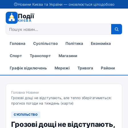
Новини Києва та України — оновлюється цілодобово
Події
КИЄВА
Головна
Суспільство
Політика
Економіка
Спорт
Транспорт
Магазини
Графік відключень
Мережі
Тривога
Райони
Головна
/
Новини
/
Грозові дощі не відступають, але тепло зберігатиметься:
прогноз погоди на тиждень (карти)
СУСПІЛЬСТВО
Грозові дощі не відступають,