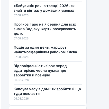
«Бабусині» речі в тренді 2026: як
знайти вінтаж у домашніх умовах
07.08.2026
Прогноз Таро на 7 серпня для всіх
знаків Зодіаку: карти розкривають
долю
07.08.2026
Поділ за один день: маршрут
найатмосфернішим районом Києва
07.08.2026
Відповідальність зірок перед
аудиторією: чесна думка про
заробітки й позицію
06.08.2026
Капсула часу в домі: як зробити й що
туди покласти
06.08.2026