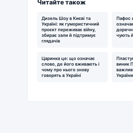
Читайте також
Дизель Шоу в Києві та
Пафос 
Україні: як гумористичний
означає
проєкт переживає війну,
доречн
збирає зали й підтримує
чують 
глядачів
Царинка це: що означає
Пластун
слово, де його вживають і
виник П
чому про нього знову
важлив
говорять в Україні
Україн