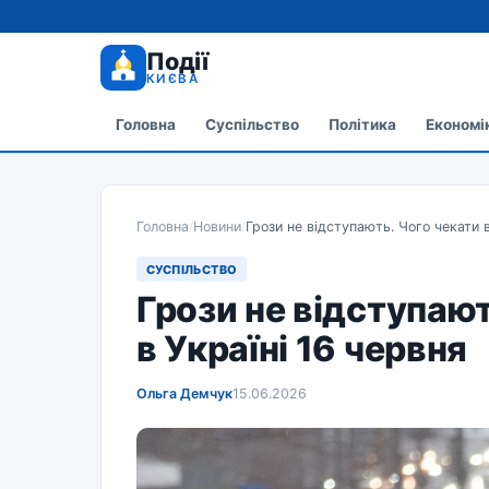
Події
КИЄВА
Головна
Суспільство
Політика
Економі
Головна
/
Новини
/
Грози не відступають. Чого чекати в
СУСПІЛЬСТВО
Грози не відступают
в Україні 16 червня
Ольга Демчук
15.06.2026