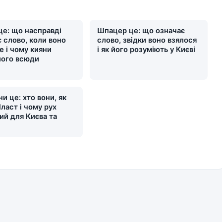
це: що насправді
Шпацер це: що означає
 слово, коли воно
слово, звідки воно взялося
е і чому кияни
і як його розуміють у Києві
його всюди
и це: хто вони, як
ласт і чому рух
ий для Києва та
и