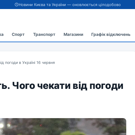
Новини Києва та України — оновлюється цілодобово
ка
Спорт
Транспорт
Магазини
Графік відключень
ід погоди в Україні 16 червня
ь. Чого чекати від погоди