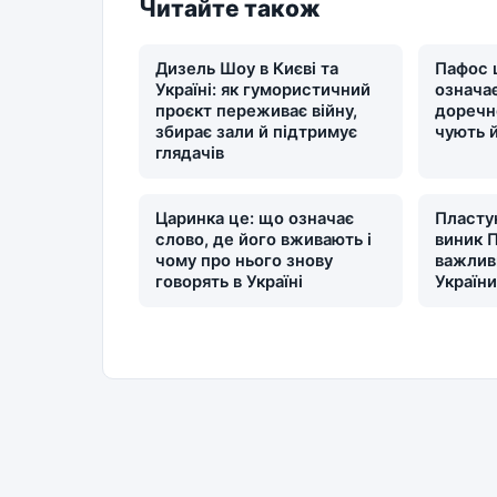
Читайте також
Дизель Шоу в Києві та
Пафос 
Україні: як гумористичний
означає
проєкт переживає війну,
доречн
збирає зали й підтримує
чують 
глядачів
Царинка це: що означає
Пластун
слово, де його вживають і
виник П
чому про нього знову
важлив
говорять в Україні
Україн