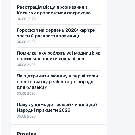
Реєстрація місця проживання в
Києві: як прописатися покроково
06.08.2026
Гороскоп на серпень 2026: кар'єрні
злети й розкриття таємниць
05.08.2026
Помилка, яку роблять усі модниці: як
правильно носити яскраві речі
05.08.2026
Як підтримати людину в перші тижні
після початку реабілітації: поради
для близьких
05.08.2026
Павук у домі: до грошей чи до біди?
Народні прикмети 2026
05.08.2026
Розділи