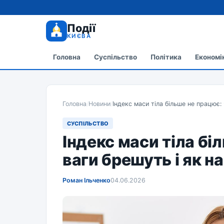
Події
КИЄВА
Головна
Суспільство
Політика
Економі
Головна
/
Новини
/
Індекс маси тіла більше не працює:
СУСПІЛЬСТВО
Індекс маси тіла бі
ваги брешуть і як 
Роман Ільченко
04.06.2026