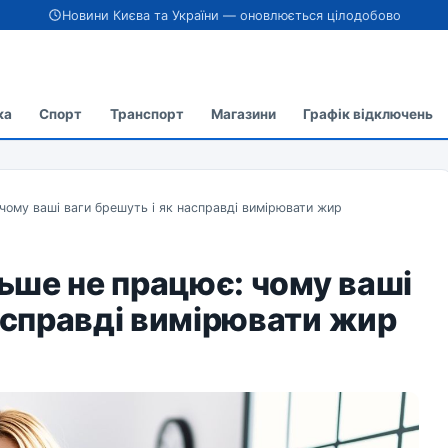
Новини Києва та України — оновлюється цілодобово
ка
Спорт
Транспорт
Магазини
Графік відключень
 чому ваші ваги брешуть і як насправді вимірювати жир
льше не працює: чому ваші
насправді вимірювати жир