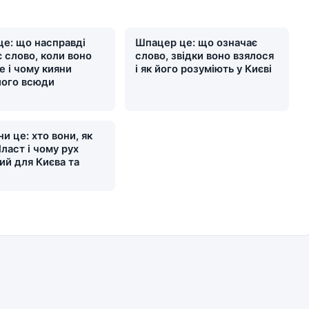
це: що насправді
Шпацер це: що означає
 слово, коли воно
слово, звідки воно взялося
е і чому кияни
і як його розуміють у Києві
його всюди
и це: хто вони, як
ласт і чому рух
ий для Києва та
и