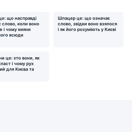
це: що насправді
Шпацер це: що означає
 слово, коли воно
слово, звідки воно взялося
е і чому кияни
і як його розуміють у Києві
його всюди
и це: хто вони, як
ласт і чому рух
ий для Києва та
и