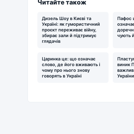
Читайте також
Дизель Шоу в Києві та
Пафос 
Україні: як гумористичний
означає
проєкт переживає війну,
доречн
збирає зали й підтримує
чують 
глядачів
Царинка це: що означає
Пластун
слово, де його вживають і
виник П
чому про нього знову
важлив
говорять в Україні
Україн