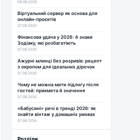
08.08.2026
Віртуальний сервер як основа для
онлайн-проєктів
07.08.2026
Фінансова удача у 2026: 4 знаки
Зодіаку, які розбагатіють
07.08.2026
Ажурні млинці без розривів: рецепт
з окропом для ідеальних дірочок
07.08.2026
Чому не можна мити підлогу після
гостей: прикмета й значення
07.08.2026
«Бабусині» речі в тренді 2026: як
знайти вінтаж у домашніх умовах
07.08.2026
Розділи