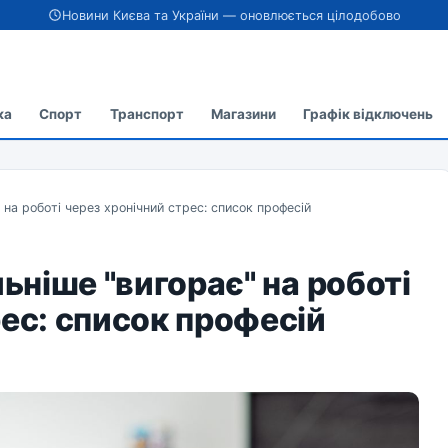
Новини Києва та України — оновлюється цілодобово
ка
Спорт
Транспорт
Магазини
Графік відключень
 на роботі через хронічний стрес: список професій
льніше "вигорає" на роботі
рес: список професій