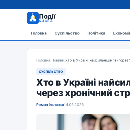
Події
КИЄВА
Головна
Суспільство
Політика
Економі
Головна
/
Новини
/
Хто в Україні найсильніше "вигорає"
СУСПІЛЬСТВО
Хто в Україні найси
через хронічний ст
Роман Ільченко
14.06.2026