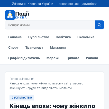
Новини Києва та України — оновлюється цілодобово
Події
КИЄВА
Головна
Суспільство
Політика
Економіка
Спорт
Транспорт
Магазини
Графік відключень
Мережі
Тривога
Райони
Головна
/
Новини
/
Кінець епохи: чому жінки по всьому світу масово
зменшують груди та видаляють імпланти
СУСПІЛЬСТВО
Кінець епохи: чому жінки по