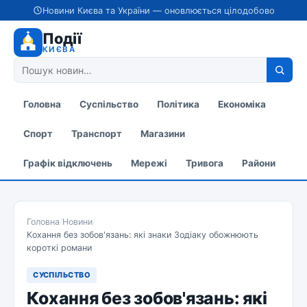
Новини Києва та України — оновлюється цілодобово
Події
КИЄВА
Головна
Суспільство
Політика
Економіка
Спорт
Транспорт
Магазини
Графік відключень
Мережі
Тривога
Райони
Головна
/
Новини
/
Кохання без зобов'язань: які знаки Зодіаку обожнюють
короткі романи
СУСПІЛЬСТВО
Кохання без зобов'язань: які