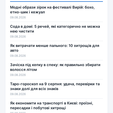
Модні образи зірок на фестивалі Вирій: бохо,
етно-шик і кежуал
09.08.2026
Сода в домі: 5 речей, які категорично не можна
нею чистити
09.08.2026
Як витрачати менше пального: 10 хитрощів для
авто
09.08.2026
Зачіска під кепку в спеку: як правильно збирати
волосся літом
09.08.2026
Таро-гороскоп на 9 серпня: удача, перевірки та
знаки долі для всіх знаків
09.08.2026
Як економити на транспорті в Києві: проїзні,
пересадки і побутові хитрощі