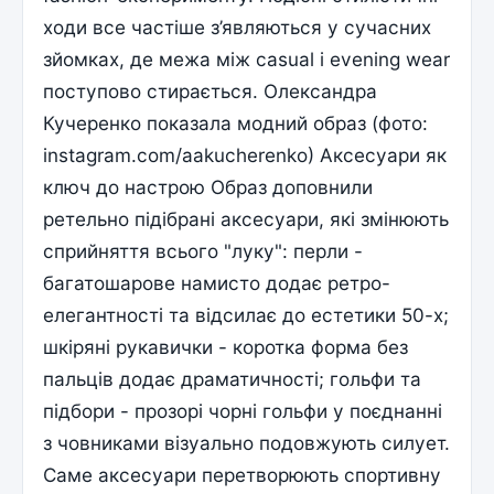
ходи все частіше з’являються у сучасних
зйомках, де межа між casual і evening wear
поступово стирається. Олександра
Кучеренко показала модний образ (фото:
instagram.com/aakucherenko) Аксесуари як
ключ до настрою Образ доповнили
ретельно підібрані аксесуари, які змінюють
сприйняття всього "луку": перли -
багатошарове намисто додає ретро-
елегантності та відсилає до естетики 50-х;
шкіряні рукавички - коротка форма без
пальців додає драматичності; гольфи та
підбори - прозорі чорні гольфи у поєднанні
з човниками візуально подовжують силует.
Саме аксесуари перетворюють спортивну