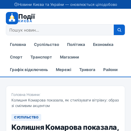
Новини Києва та України — оновлюється цілодобово
Події
КИЄВА
Головна
Суспільство
Політика
Економіка
Спорт
Транспорт
Магазини
Графік відключень
Мережі
Тривога
Райони
Головна
/
Новини
/
Колишня Комарова показала, як стилізувати вітрівку: образ
зі сміливим акцентом
СУСПІЛЬСТВО
Колишня Комарова показала,