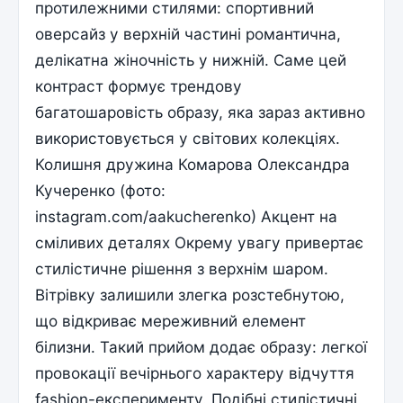
протилежними стилями: спортивний
оверсайз у верхній частині романтична,
делікатна жіночність у нижній. Саме цей
контраст формує трендову
багатошаровість образу, яка зараз активно
використовується у світових колекціях.
Колишня дружина Комарова Олександра
Кучеренко (фото:
instagram.com/aakucherenko) Акцент на
сміливих деталях Окрему увагу привертає
стилістичне рішення з верхнім шаром.
Вітрівку залишили злегка розстебнутою,
що відкриває мереживний елемент
білизни. Такий прийом додає образу: легкої
провокації вечірнього характеру відчуття
fashion-експерименту. Подібні стилістичні