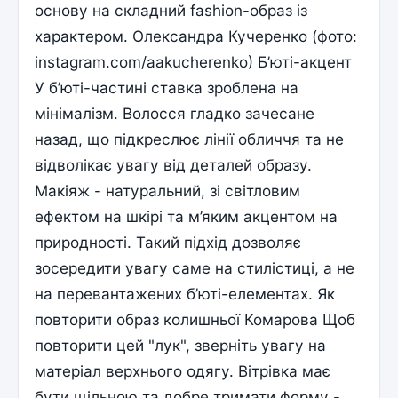
основу на складний fashion-образ із
характером. Олександра Кучеренко (фото:
instagram.com/aakucherenko) Б’юті-акцент
У б’юті-частині ставка зроблена на
мінімалізм. Волосся гладко зачесане
назад, що підкреслює лінії обличчя та не
відволікає увагу від деталей образу.
Макіяж - натуральний, зі світловим
ефектом на шкірі та м’яким акцентом на
природності. Такий підхід дозволяє
зосередити увагу саме на стилістиці, а не
на перевантажених б’юті-елементах. Як
повторити образ колишньої Комарова Щоб
повторити цей "лук", зверніть увагу на
матеріал верхнього одягу. Вітрівка має
бути щільною та добре тримати форму -