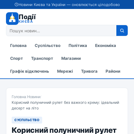
Новини Києва та України — оновлюється цілодобово
Події
КИЄВА
Головна
Суспільство
Політика
Економіка
Спорт
Транспорт
Магазини
Графік відключень
Мережі
Тривога
Райони
Головна
/
Новини
/
Корисний полуничний рулет без важкого крему: ідеальний
десерт на літо
СУСПІЛЬСТВО
Корисний полуничний рулет