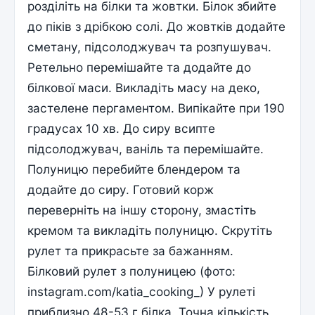
розділіть на білки та жовтки. Білок збийте
до піків з дрібкою солі. До жовтків додайте
сметану, підсолоджувач та розпушувач.
Ретельно перемішайте та додайте до
білкової маси. Викладіть масу на деко,
застелене пергаментом. Випікайте при 190
градусах 10 хв. До сиру всипте
підсолоджувач, ваніль та перемішайте.
Полуницю перебийте блендером та
додайте до сиру. Готовий корж
переверніть на іншу сторону, змастіть
кремом та викладіть полуницю. Скрутіть
рулет та прикрасьте за бажанням.
Білковий рулет з полуницею (фото:
instagram.com/katia_cooking_) У рулеті
приблизно 48-53 г білка. Точна кількість