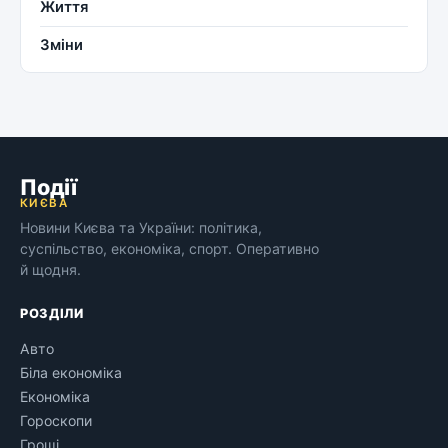
Життя
Зміни
Події
КИЄВА
Новини Києва та України: політика,
суспільство, економіка, спорт. Оперативно
й щодня.
РОЗДІЛИ
Авто
Біла економіка
Економіка
Гороскопи
Гроші