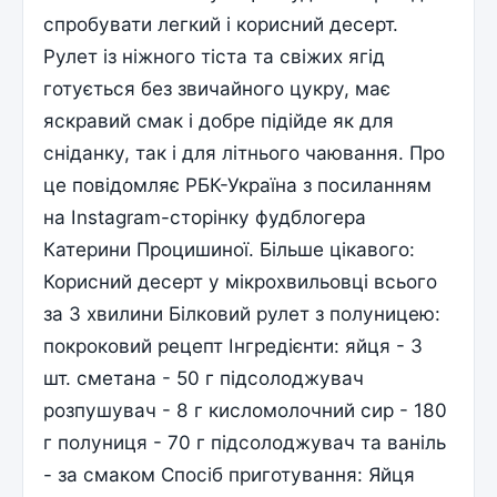
спробувати легкий і корисний десерт.
Рулет із ніжного тіста та свіжих ягід
готується без звичайного цукру, має
яскравий смак і добре підійде як для
сніданку, так і для літнього чаювання. Про
це повідомляє РБК-Україна з посиланням
на Instagram-сторінку фудблогера
Катерини Процишиної. Більше цікавого:
Корисний десерт у мікрохвильовці всього
за 3 хвилини Білковий рулет з полуницею:
покроковий рецепт Інгредієнти: яйця - 3
шт. сметана - 50 г підсолоджувач
розпушувач - 8 г кисломолочний сир - 180
г полуниця - 70 г підсолоджувач та ваніль
- за смаком Спосіб приготування: Яйця