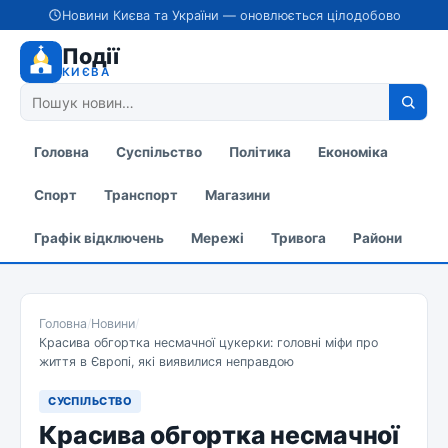
Новини Києва та України — оновлюється цілодобово
Події
КИЄВА
Головна
Суспільство
Політика
Економіка
Спорт
Транспорт
Магазини
Графік відключень
Мережі
Тривога
Райони
Головна
/
Новини
/
Красива обгортка несмачної цукерки: головні міфи про
життя в Європі, які виявилися неправдою
СУСПІЛЬСТВО
Красива обгортка несмачної