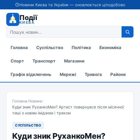
Новини Києва та України — оновлюється цілодобово
Події
КИЄВА
Головна
Суспільство
Політика
Економіка
Спорт
Транспорт
Магазини
Графік відключень
Мережі
Тривога
Райони
Головна
/
Новини
/
Куди зник РуханкоМен? Артист повернувся після місячної
тиші з новим іміджем і треком
СУСПІЛЬСТВО
Куди зник РуханкоМен?