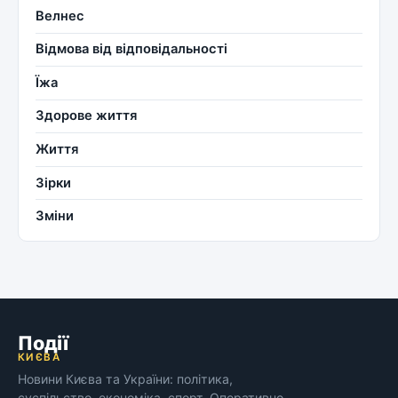
Велнес
Відмова від відповідальності
Їжа
Здорове життя
Життя
Зірки
Зміни
Події
КИЄВА
Новини Києва та України: політика,
суспільство, економіка, спорт. Оперативно