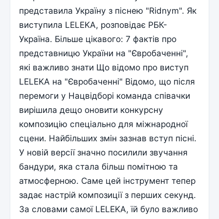
представила Україну з піснею "Ridnym". Як
виступила LELEKA, розповідає РБК-
Україна. Більше цікавого: 7 фактів про
представницю України на "Євробаченні",
які важливо знати Що відомо про виступ
LELEKA на "Євробаченні" Відомо, що після
перемоги у Нацвідборі команда співачки
вирішила дещо оновити конкурсну
композицію спеціально для міжнародної
сцени. Найбільших змін зазнав вступ пісні.
У новій версії значно посилили звучання
бандури, яка стала більш помітною та
атмосферною. Саме цей інструмент тепер
задає настрій композиції з перших секунд.
За словами самої LELEKA, їй було важливо