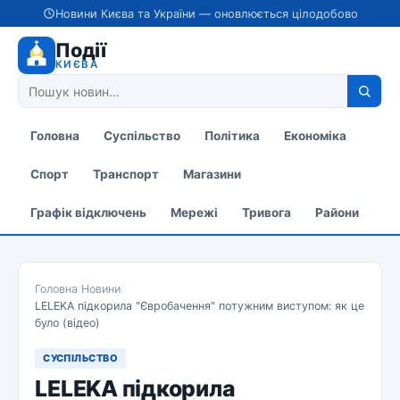
Новини Києва та України — оновлюється цілодобово
Події
КИЄВА
Головна
Суспільство
Політика
Економіка
Спорт
Транспорт
Магазини
Графік відключень
Мережі
Тривога
Райони
Головна
/
Новини
/
LELEKA підкорила "Євробачення" потужним виступом: як це
було (відео)
СУСПІЛЬСТВО
LELEKA підкорила