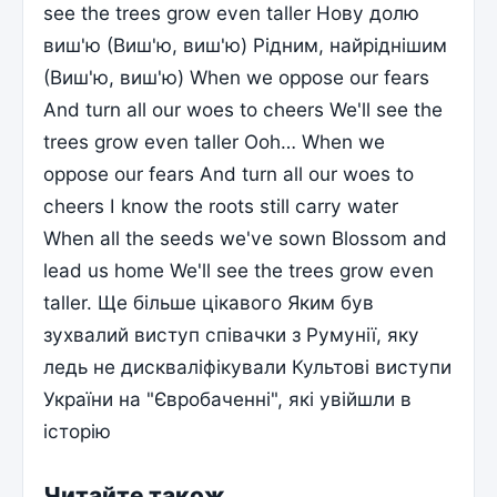
see the trees grow even taller Нову долю
виш'ю (Виш'ю, виш'ю) Рідним, найріднішим
(Виш'ю, виш'ю) When we oppose our fears
And turn all our woes to cheers We'll see the
trees grow even taller Ooh… When we
oppose our fears And turn all our woes to
cheers I know the roots still carry water
When all the seeds we've sown Blossom and
lead us home We'll see the trees grow even
taller. Ще більше цікавого Яким був
зухвалий виступ співачки з Румунії, яку
ледь не дискваліфікували Культові виступи
України на "Євробаченні", які увійшли в
історію
Читайте також