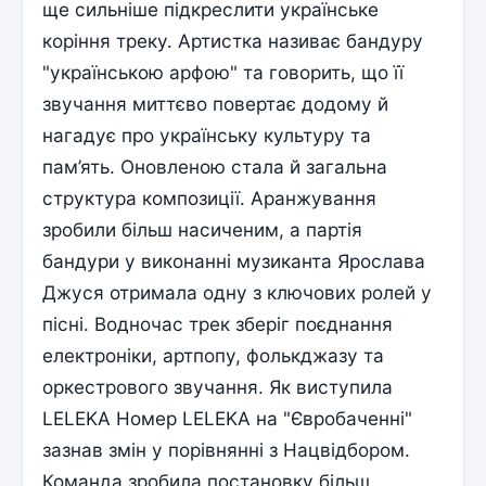
ще сильніше підкреслити українське
коріння треку. Артистка називає бандуру
"українською арфою" та говорить, що її
звучання миттєво повертає додому й
нагадує про українську культуру та
пам’ять. Оновленою стала й загальна
структура композиції. Аранжування
зробили більш насиченим, а партія
бандури у виконанні музиканта Ярослава
Джуся отримала одну з ключових ролей у
пісні. Водночас трек зберіг поєднання
електроніки, артпопу, фолькджазу та
оркестрового звучання. Як виступила
LELEKA Номер LELEKA на "Євробаченні"
зазнав змін у порівнянні з Нацвідбором.
Команда зробила постановку більш