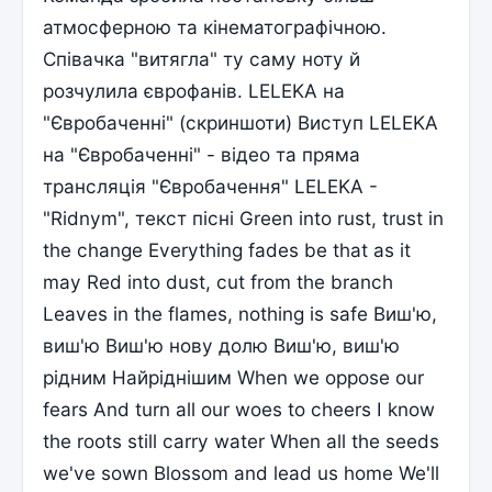
атмосферною та кінематографічною.
Співачка "витягла" ту саму ноту й
розчулила єврофанів. LELEKA на
"Євробаченні" (скриншоти) Виступ LELEKA
на "Євробаченні" - відео та пряма
трансляція "Євробачення" LELEKA -
"Ridnym", текст пісні Green into rust, trust in
the change Everything fades be that as it
may Red into dust, cut from the branch
Leaves in the flames, nothing is safe Виш'ю,
виш'ю Виш'ю нову долю Виш'ю, виш'ю
рідним Найріднішим When we oppose our
fears And turn all our woes to cheers I know
the roots still carry water When all the seeds
we've sown Blossom and lead us home We'll