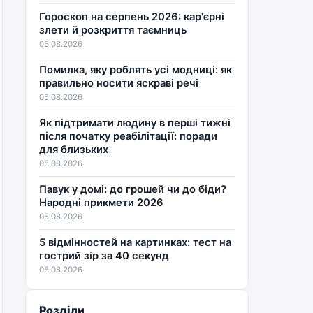
Гороскоп на серпень 2026: кар'єрні
злети й розкриття таємниць
05.08.2026
Помилка, яку роблять усі модниці: як
правильно носити яскраві речі
05.08.2026
Як підтримати людину в перші тижні
після початку реабілітації: поради
для близьких
05.08.2026
Павук у домі: до грошей чи до біди?
Народні прикмети 2026
05.08.2026
5 відмінностей на картинках: тест на
гострий зір за 40 секунд
05.08.2026
Розділи