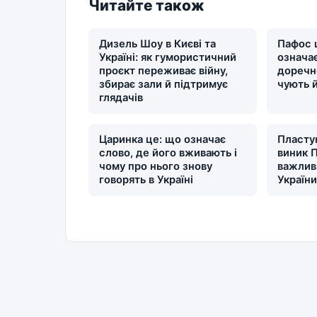
Читайте також
Дизель Шоу в Києві та
Пафос 
Україні: як гумористичний
означає
проєкт переживає війну,
доречн
збирає зали й підтримує
чують 
глядачів
Царинка це: що означає
Пластун
слово, де його вживають і
виник П
чому про нього знову
важлив
говорять в Україні
Україн