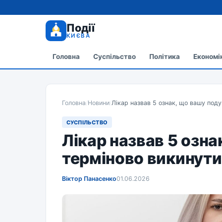
Події
КИЄВА
Головна
Суспільство
Політика
Економі
Головна
/
Новини
/
Лікар назвав 5 ознак, що вашу под
СУСПІЛЬСТВО
Лікар назвав 5 озн
терміново викинути
Віктор Панасенко
01.06.2026