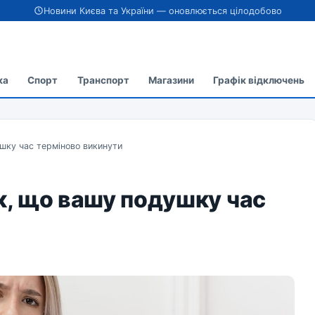
Новини Києва та України — оновлюється цілодобово
ка
Спорт
Транспорт
Магазини
Графік відключень
ушку час терміново викинути
ак, що вашу подушку час