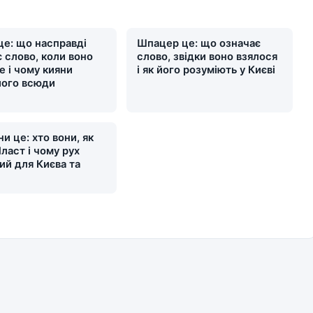
це: що насправді
Шпацер це: що означає
 слово, коли воно
слово, звідки воно взялося
е і чому кияни
і як його розуміють у Києві
його всюди
и це: хто вони, як
ласт і чому рух
ий для Києва та
и