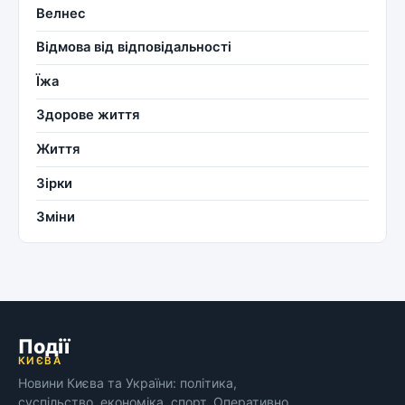
Велнес
Відмова від відповідальності
Їжа
Здорове життя
Життя
Зірки
Зміни
Події
КИЄВА
Новини Києва та України: політика,
суспільство, економіка, спорт. Оперативно