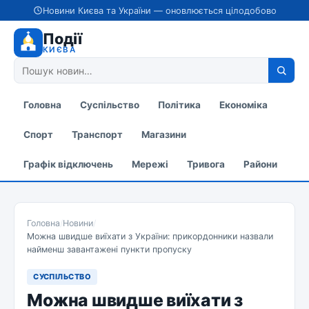
Новини Києва та України — оновлюється цілодобово
Події
КИЄВА
Головна
Суспільство
Політика
Економіка
Спорт
Транспорт
Магазини
Графік відключень
Мережі
Тривога
Райони
Головна
/
Новини
/
Можна швидше виїхати з України: прикордонники назвали
найменш завантажені пункти пропуску
СУСПІЛЬСТВО
Можна швидше виїхати з