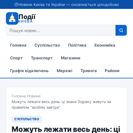
Новини Києва та України — оновлюється цілодобово
Події
КИЄВА
Головна
Суспільство
Політика
Економіка
Спорт
Транспорт
Магазини
Графік відключень
Мережі
Тривога
Райони
Головна
/
Новини
/
Можуть лежати весь день: ці знаки Зодіаку живуть за
правилом "зроблю завтра"
СУСПІЛЬСТВО
Можуть лежати весь день: ці