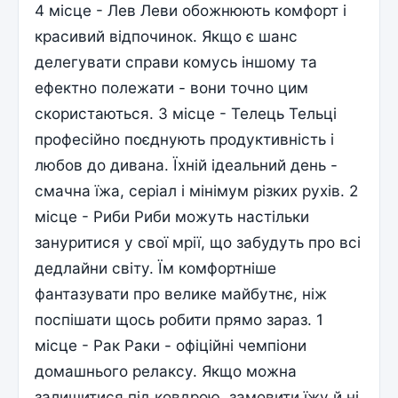
4 місце - Лев Леви обожнюють комфорт і
красивий відпочинок. Якщо є шанс
делегувати справи комусь іншому та
ефектно полежати - вони точно цим
скористаються. 3 місце - Телець Тельці
професійно поєднують продуктивність і
любов до дивана. Їхній ідеальний день -
смачна їжа, серіал і мінімум різких рухів. 2
місце - Риби Риби можуть настільки
зануритися у свої мрії, що забудуть про всі
дедлайни світу. Їм комфортніше
фантазувати про велике майбутнє, ніж
поспішати щось робити прямо зараз. 1
місце - Рак Раки - офіційні чемпіони
домашнього релаксу. Якщо можна
залишитися під ковдрою, замовити їжу й ні