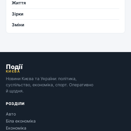
Життя
Зірки
Зміни
Події
КИЄВА
Новини Києва та України: політика,
суспільство, економіка, спорт. Оперативно
й щодня.
РОЗДІЛИ
Авто
Біла економіка
Економіка