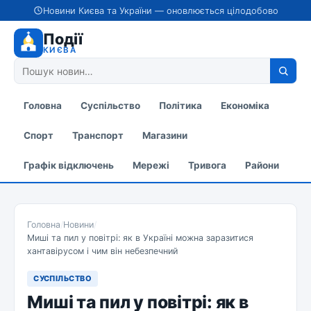
Новини Києва та України — оновлюється цілодобово
Події
КИЄВА
Головна
Суспільство
Політика
Економіка
Спорт
Транспорт
Магазини
Графік відключень
Мережі
Тривога
Райони
Головна
/
Новини
/
Миші та пил у повітрі: як в Україні можна заразитися
хантавірусом і чим він небезпечний
СУСПІЛЬСТВО
Миші та пил у повітрі: як в