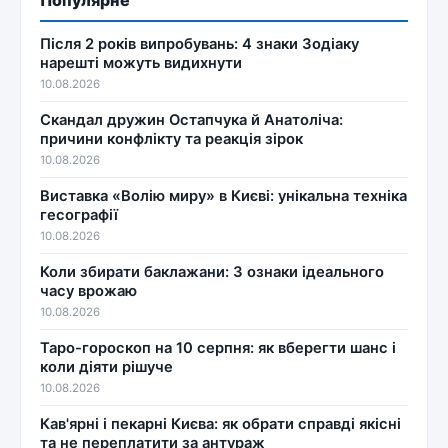
Після 2 років випробувань: 4 знаки Зодіаку
нарешті можуть видихнути
10.08.2026
Скандал дружин Остапчука й Анатоліча:
причини конфлікту та реакція зірок
10.08.2026
Виставка «Волію миру» в Києві: унікальна техніка
гесографії
10.08.2026
Коли збирати баклажани: 3 ознаки ідеального
часу врожаю
10.08.2026
Таро-гороскоп на 10 серпня: як вберегти шанс і
коли діяти рішуче
10.08.2026
Кав'ярні і пекарні Києва: як обрати справді якісні
та не переплатити за антураж