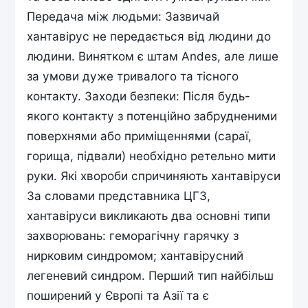
Передача між людьми: Зазвичай
хантавірус не передається від людини до
людини. Винятком є штам Andes, але лише
за умови дуже тривалого та тісного
контакту. Заходи безпеки: Після будь-
якого контакту з потенційно забрудненими
поверхнями або приміщеннями (сараї,
горища, підвали) необхідно ретельно мити
руки. Які хвороби спричиняють хантавіруси
За словами представника ЦГЗ,
хантавіруси викликають два основні типи
захворювань: геморагічну гарячку з
нирковим синдромом; хантавірусний
легеневий синдром. Перший тип найбільш
поширений у Європі та Азії та є