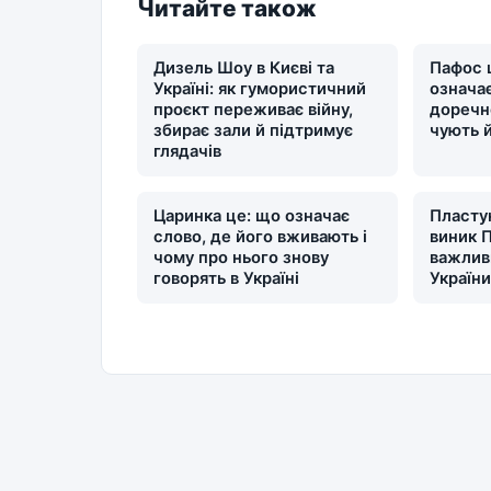
Читайте також
Дизель Шоу в Києві та
Пафос 
Україні: як гумористичний
означає
проєкт переживає війну,
доречн
збирає зали й підтримує
чують 
глядачів
Царинка це: що означає
Пластун
слово, де його вживають і
виник П
чому про нього знову
важлив
говорять в Україні
Україн