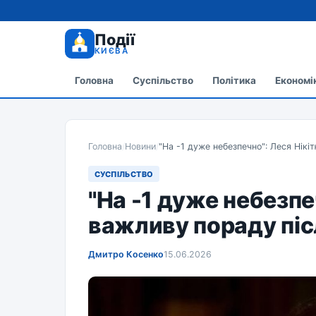
Події
КИЄВА
Головна
Суспільство
Політика
Економі
Головна
/
Новини
/
"На -1 дуже небезпечно": Леся Нікі
СУСПІЛЬСТВО
"На -1 дуже небезпе
важливу пораду піс
Дмитро Косенко
15.06.2026