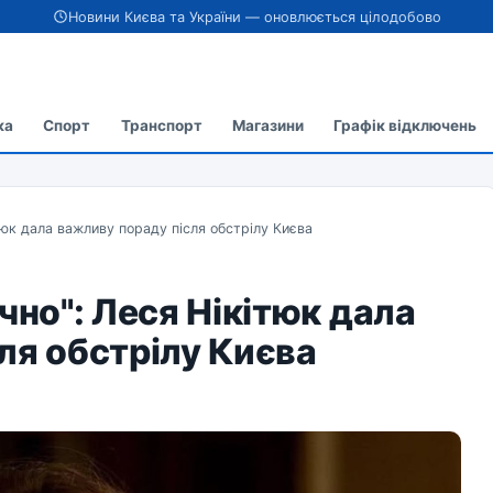
Новини Києва та України — оновлюється цілодобово
ка
Спорт
Транспорт
Магазини
Графік відключень
тюк дала важливу пораду після обстрілу Києва
чно": Леся Нікітюк дала
ля обстрілу Києва