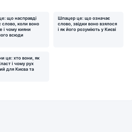
це: що насправді
Шпацер це: що означає
 слово, коли воно
слово, звідки воно взялося
е і чому кияни
і як його розуміють у Києві
його всюди
и це: хто вони, як
ласт і чому рух
ий для Києва та
и