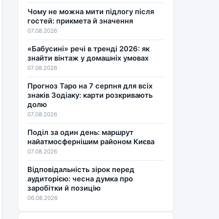
Чому не можна мити підлогу після
гостей: прикмета й значення
07.08.2026
«Бабусині» речі в тренді 2026: як
знайти вінтаж у домашніх умовах
07.08.2026
Прогноз Таро на 7 серпня для всіх
знаків Зодіаку: карти розкривають
долю
07.08.2026
Поділ за один день: маршрут
найатмосфернішим районом Києва
07.08.2026
Відповідальність зірок перед
аудиторією: чесна думка про
заробітки й позицію
06.08.2026