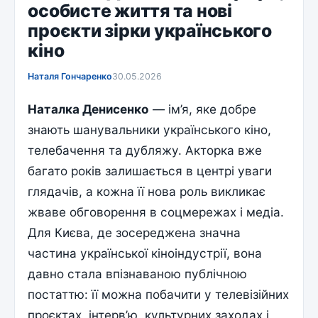
особисте життя та нові
проєкти зірки українського
кіно
Наталя Гончаренко
30.05.2026
Наталка Денисенко
— ім’я, яке добре
знають шанувальники українського кіно,
телебачення та дубляжу. Акторка вже
багато років залишається в центрі уваги
глядачів, а кожна її нова роль викликає
жваве обговорення в соцмережах і медіа.
Для Києва, де зосереджена значна
частина української кіноіндустрії, вона
давно стала впізнаваною публічною
постаттю: її можна побачити у телевізійних
проєктах, інтерв’ю, культурних заходах і