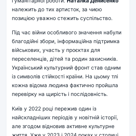
гуманітарної роботи.
Наталка Денисенко
належить до тих артисток, за чиєю
позицією уважно стежить суспільство.
Під час війни особливого значення набули
благодійні збори, інформаційна підтримка
військових, участь у проєктах для
переселенців, дітей та родин захисників.
Український культурний фронт став одним
із символів стійкості країни. На цьому тлі
кожна відома людина фактично пройшла
перевірку на щирість і послідовність.
Київ у 2022 році пережив один із
найскладніших періодів у новітній історії,
але згодом відновив активне культурне
життя. Уже у 2023 і 2024 роках у столиці