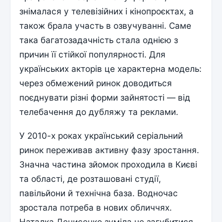
знімалася у телевізійних і кінопроєктах, а
також брала участь в озвучуванні. Саме
така багатозадачність стала однією з
причин її стійкої популярності. Для
українських акторів це характерна модель:
через обмежений ринок доводиться
поєднувати різні форми зайнятості — від
телебачення до дубляжу та реклами.
У 2010-х роках український серіальний
ринок переживав активну фазу зростання.
Значна частина зйомок проходила в Києві
та області, де розташовані студії,
павільйони й технічна база. Водночас
зростала потреба в нових обличчях.
Наталка Денисенко зуміла не загубитися