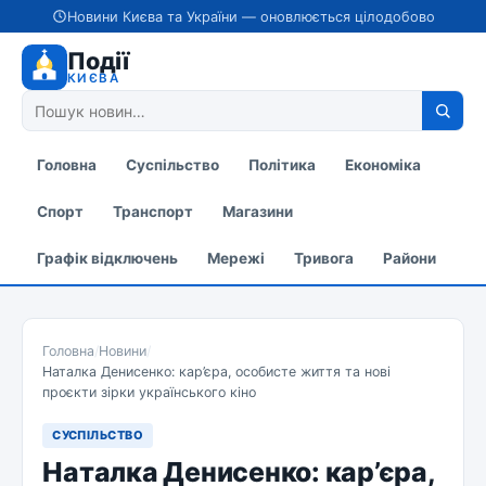
Новини Києва та України — оновлюється цілодобово
Події
КИЄВА
Головна
Суспільство
Політика
Економіка
Спорт
Транспорт
Магазини
Графік відключень
Мережі
Тривога
Райони
Головна
/
Новини
/
Наталка Денисенко: кар’єра, особисте життя та нові
проєкти зірки українського кіно
СУСПІЛЬСТВО
Наталка Денисенко: кар’єра,