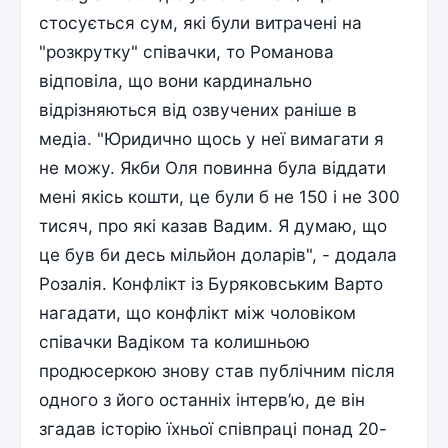
стосується сум, які були витрачені на
"розкрутку" співачки, то Романова
відповіла, що вони кардинально
відрізняються від озвучених раніше в
медіа. "Юридично щось у неї вимагати я
не можу. Якби Оля повинна була віддати
мені якісь кошти, це були б не 150 і не 300
тисяч, про які казав Вадим. Я думаю, що
це був би десь мільйон доларів", - додала
Розалія. Конфлікт із Буряковським Варто
нагадати, що конфлікт між чоловіком
співачки Вадіком та колишньою
продюсеркою знову став публічним після
одного з його останніх інтерв’ю, де він
згадав історію їхньої співпраці понад 20-