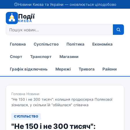
Новини Києва та України — оновлюється цілодобово
Події
КИЄВА
Головна
Суспільство
Політика
Економіка
Спорт
Транспорт
Магазини
Графік відключень
Мережі
Тривога
Райони
Головна
/
Новини
/
"Не 150 і не 300 тисяч": колишня продюсерка Полякової
зізналася, у скільки їй "обійшлася" співачка
СУСПІЛЬСТВО
"Не 150 і не 300 тисяч":