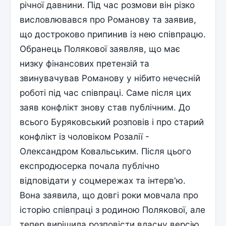
річної давнини. Під час розмови він різко
висловлювався про Романову та заявив,
що достроково припинив із нею співпрацю.
Обранець Полякової заявляв, що має
низку фінансових претензій та
звинувачував Романову у нібито нечесній
роботі під час співпраці. Саме після цих
заяв конфлікт знову став публічним. До
всього Буряковський розповів і про старий
конфлікт із чоловіком Розалії -
Олександром Ковальським. Після цього
експродюсерка почала публічно
відповідати у соцмережах та інтерв'ю.
Вона заявила, що довгі роки мовчала про
історію співпраці з родиною Полякової, але
тепер вирішила розповісти власну версію