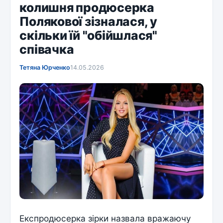
колишня продюсерка
Полякової зізналася, у
скільки їй "обійшлася"
співачка
Тетяна Юрченко
14.05.2026
Експродюсерка зірки назвала вражаючу