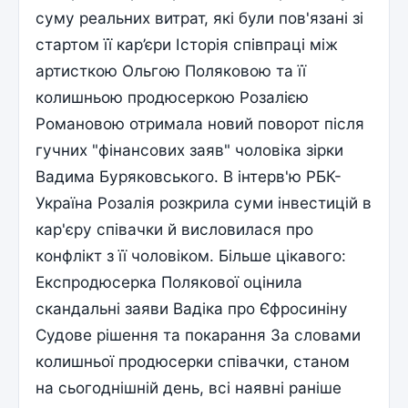
суму реальних витрат, які були пов'язані зі
стартом її кар’єри Історія співпраці між
артисткою Ольгою Поляковою та її
колишньою продюсеркою Розалією
Романовою отримала новий поворот після
гучних "фінансових заяв" чоловіка зірки
Вадима Буряковського. В інтерв'ю РБК-
Україна Розалія розкрила суми інвестицій в
кар'єру співачки й висловилася про
конфлікт з її чоловіком. Більше цікавого:
Експродюсерка Полякової оцінила
скандальні заяви Вадіка про Єфросиніну
Судове рішення та покарання За словами
колишньої продюсерки співачки, станом
на сьогоднішній день, всі наявні раніше