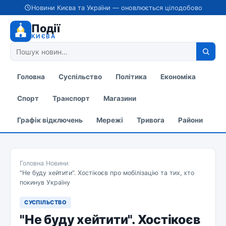
Новини Києва та України — оновлюється цілодобово
Події
КИЄВА
Головна
Суспільство
Політика
Економіка
Спорт
Транспорт
Магазини
Графік відключень
Мережі
Тривога
Райони
Головна
/
Новини
/
"Не буду хейтити". Хостікоєв про мобілізацію та тих, хто
покинув Україну
СУСПІЛЬСТВО
"Не буду хейтити". Хостікоєв