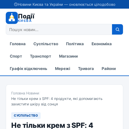
Новини Києва та України — оновлюється цілодобово
Події
КИЄВА
Головна
Суспільство
Політика
Економіка
Спорт
Транспорт
Магазини
Графік відключень
Мережі
Тривога
Райони
Головна
/
Новини
/
Не тільки крем з SPF: 4 продукти, які допомагають
захистити шкіру від сонця
СУСПІЛЬСТВО
Не тільки крем з SPF: 4