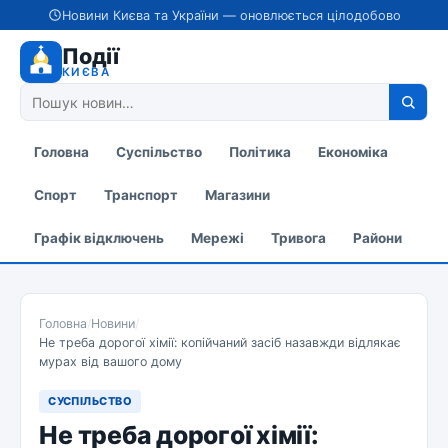
Новини Києва та України — оновлюється цілодобово
Події
КИЄВА
Головна
Суспільство
Політика
Економіка
Спорт
Транспорт
Магазини
Графік відключень
Мережі
Тривога
Райони
Головна
/
Новини
/
Не треба дорогої хімії: копійчаний засіб назавжди відлякає
мурах від вашого дому
СУСПІЛЬСТВО
Не треба дорогої хімії: