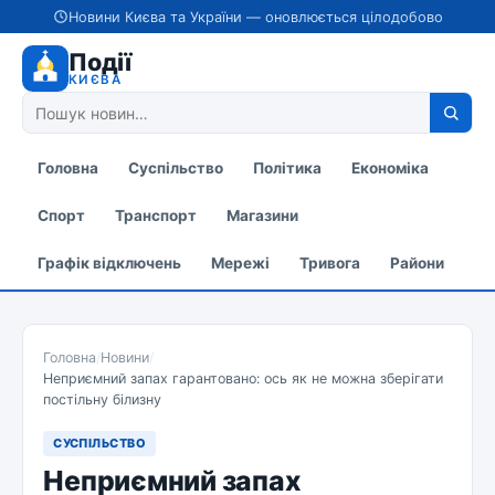
Новини Києва та України — оновлюється цілодобово
Події
КИЄВА
Головна
Суспільство
Політика
Економіка
Спорт
Транспорт
Магазини
Графік відключень
Мережі
Тривога
Райони
Головна
/
Новини
/
Неприємний запах гарантовано: ось як не можна зберігати
постільну білизну
СУСПІЛЬСТВО
Неприємний запах